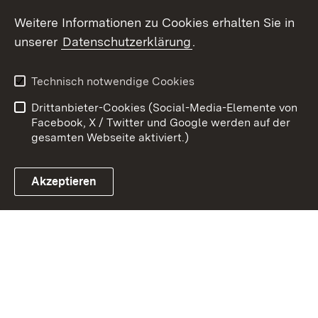
Youtube
Weitere Informationen zu Cookies erhalten Sie in
unserer
Datenschutzerklärung
.
Zum 
Kontakt
Benutzungshinweise
Technisch notwendige Cookies
Datenschutz
Barrierefreiheit
Drittanbieter-Cookies (Social-Media-Elemente von
Impressum
Cookies
Facebook, X / Twitter und Google werden auf der
gesamten Webseite aktiviert.)
Akzeptieren
Link zum Landesportal