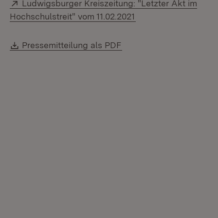
Extern:
Ludwigsburger Kreiszeitung: "Letzter Akt im
(Öffnet in neuem Fen
Hochschulstreit" vom 11.02.2021
Download:
(Öffnet in neuem Fenste
Pressemitteilung als PDF