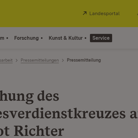
Extern:
Landesportal
(Öffnet
um
Forschung
Kunst & Kultur
Service
sarbeit
Pressemitteilungen
Pressemitteilung
ihung des
sverdienstkreuzes 
t Richter