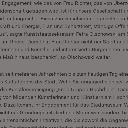
 Engagement, wie das von Frau Richter, das von Überz
denschaft getragen wird, ist für unsere Gesellschaft un
und umfangreicher Einsatz in verschiedenen gesellschaf
Kraft und Energie, Elan und Beherztheit, ständige Offen
s“, sagte Kunststaatssekretärin Petra Olschowski am 
 am Rhein. „Damit hat Frau Richter nicht nur Stadt und
tlerinnen und Künstler und interessierte Bürgerinnen un
e Maß hinaus beschenkt“, so Olschowski weiter.
ist seit mehreren Jahrzehnten bis zum heutigen Tag ei
s Kulturlebens der Stadt Wehr. Sie engagiert sich seit v
 die Künstlervereinigung „Freie Gruppe Hochrhein“. Dies
ng von bildenden Künstlerinnen und Künstlern am Hochrh
e. Dazu kommt ihr Engagement für das Stadtmuseum We
 nicht nur Gründungsmitglied und Motor war, sondern bis
e ehrenamtlichen Initiativen, die die sowohl die Gegenw
 die Stadtgeschichte ergründen und erfahrbar machen 