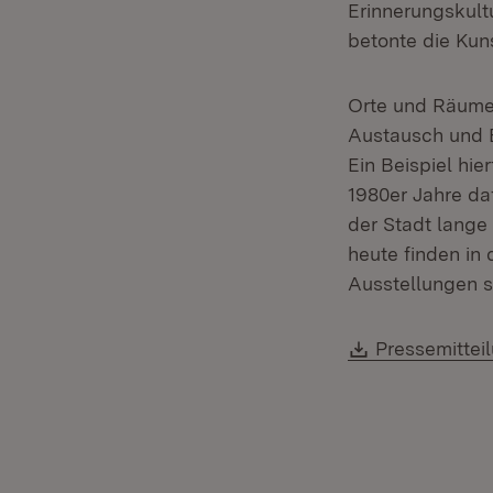
Erinnerungskult
betonte die Kuns
Orte und Räume 
Austausch und B
Ein Beispiel hie
1980er Jahre da
der Stadt lange 
heute finden in
Ausstellungen s
Download:
Pressemittei