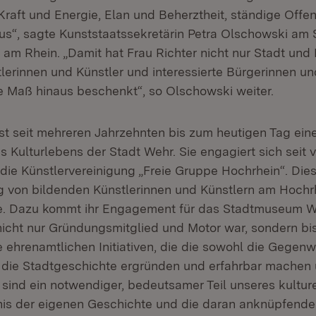
Kraft und Energie, Elan und Beherztheit, ständige Offen
s“, sagte Kunststaatssekretärin Petra Olschowski am 
 am Rhein. „Damit hat Frau Richter nicht nur Stadt und
tlerinnen und Künstler und interessierte Bürgerinnen un
e Maß hinaus beschenkt“, so Olschowski weiter.
ist seit mehreren Jahrzehnten bis zum heutigen Tag ei
s Kulturlebens der Stadt Wehr. Sie engagiert sich seit v
 die Künstlervereinigung „Freie Gruppe Hochrhein“. Dies
ng von bildenden Künstlerinnen und Künstlern am Hochrh
e. Dazu kommt ihr Engagement für das Stadtmuseum We
 nicht nur Gründungsmitglied und Motor war, sondern bis
e ehrenamtlichen Initiativen, die die sowohl die Gegenw
 die Stadtgeschichte ergründen und erfahrbar machen 
sind ein notwendiger, bedeutsamer Teil unseres kulture
is der eigenen Geschichte und die daran anknüpfende