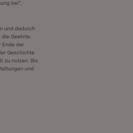
ung bei“,
en und dadurch
 die Geehrte.
er Ende der
der Geschichte
ll zu nutzen. Bis
staltungen und