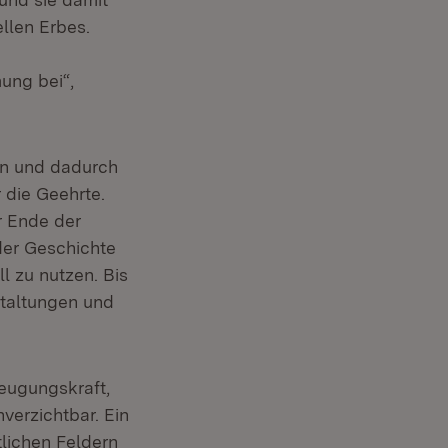
llen Erbes.
ung bei“,
en und dadurch
 die Geehrte.
er Ende der
der Geschichte
ll zu nutzen. Bis
staltungen und
eugungskraft,
verzichtbar. Ein
tlichen Feldern