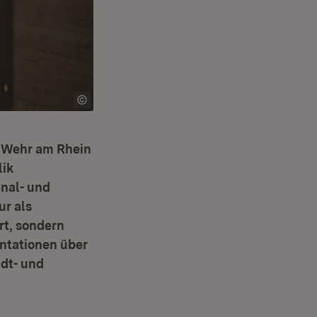
n Wehr am Rhein
lik
nal- und
ur als
rt, sondern
ntationen über
dt- und