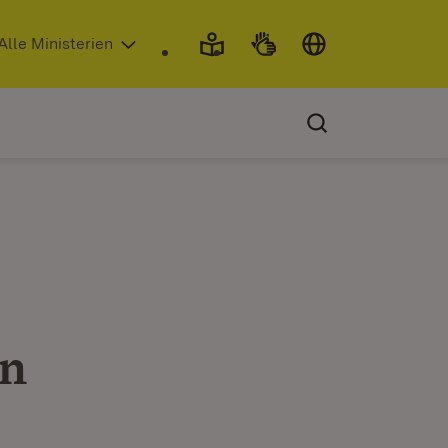
 in neuem Fenster)
Alle Ministerien
an