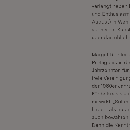
verlangt neben 
und Enthusiasmu
August) in Wehr
auch viele Küns
über das üblich
Margot Richter 
Protagonistin de
Jahrzehnten für
freie Vereinigu
der 1960er Jahr
Förderkreis sie
mitwirkt. „Solch
haben, als auch
auch bewahren, 
Denn die Kenntn