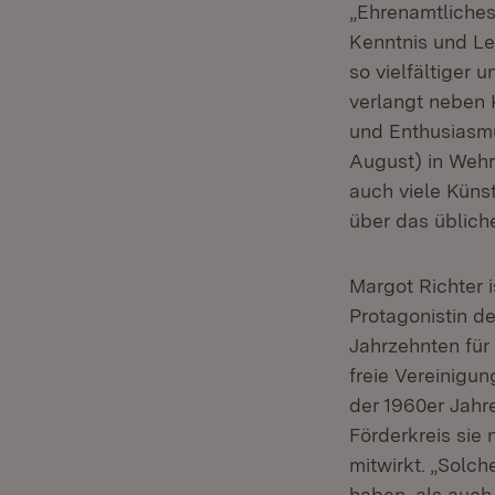
„Ehrenamtliches
Kenntnis und Lei
so vielfältiger 
verlangt neben 
und Enthusiasmu
August) in Wehr
auch viele Küns
über das üblich
Margot Richter 
Protagonistin de
Jahrzehnten für
freie Vereinigu
der 1960er Jahr
Förderkreis sie
mitwirkt. „Solch
haben, als auch