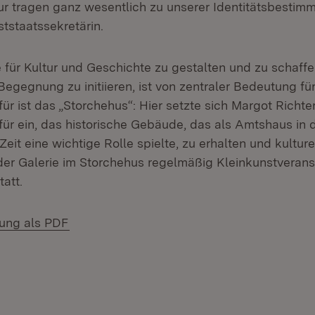
ur tragen ganz wesentlich zu unserer Identitätsbestimm
tstaatssekretärin.
für Kultur und Geschichte zu gestalten und zu schaff
egegnung zu initiieren, ist von zentraler Bedeutung für
rfür ist das „Storchehus“: Hier setzte sich Margot Richt
für ein, das historische Gebäude, das als Amtshaus in 
Zeit eine wichtige Rolle spielte, zu erhalten und kulture
 der Galerie im Storchehus regelmäßig Kleinkunstveran
tatt.
(Öffnet in neuem Fenster)
lung als PDF