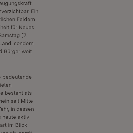
eugungskraft,
verzichtbar. Ein
tlichen Feldern
heit für Neues
Samstag (7.
 Land, sondern
d Bürger weit
ne bedeutende
ielen
e besteht als
ein seit Mitte
hr, in dessen
 heute aktiv
art im Blick
und sie damit