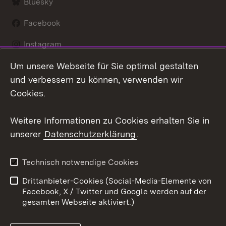
Bluesky
Facebook
Instagram
Um unsere Webseite für Sie optimal gestalten
LinkedIn
und verbessern zu können, verwenden wir
Social Wall
Cookies.
Youtube
Weitere Informationen zu Cookies erhalten Sie in
unserer
Datenschutzerklärung
.
Zum 
Kontakt
Benutzungshinweise
Technisch notwendige Cookies
Datenschutz
Barrierefreiheit
Drittanbieter-Cookies (Social-Media-Elemente von
Impressum
Cookies
Facebook, X / Twitter und Google werden auf der
gesamten Webseite aktiviert.)