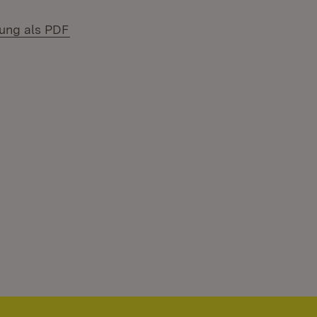
(Öffnet in neuem Fenster)
lung als PDF