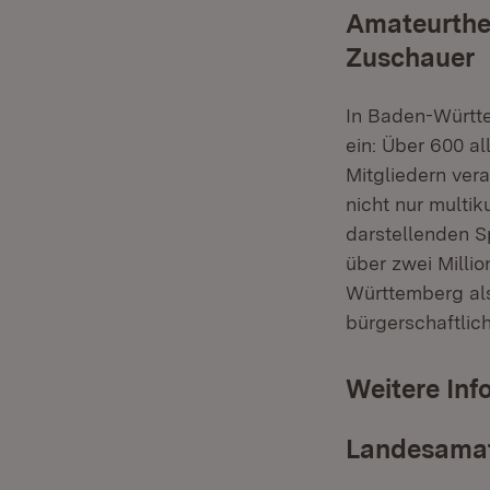
Amateurthea
Zuschauer
In Baden-Württ
ein: Über 600 a
Mitgliedern ver
nicht nur multik
darstellenden S
über zwei Millio
Württemberg als
bürgerschaftlic
Weitere Inf
Landesamat