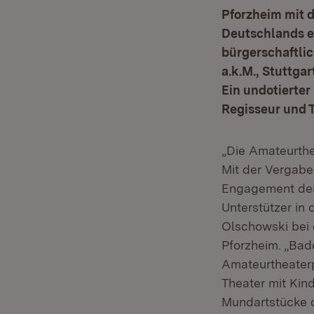
Pforzheim mit 
Deutschlands e
bürgerschaftli
a.k.M., Stuttga
Ein undotierter
Regisseur und T
„Die Amateurthe
Mit der Vergabe
Engagement der 
Unterstützer in
Olschowski bei 
Pforzheim. „Bad
Amateurtheaterp
Theater mit Kin
Mundartstücke o