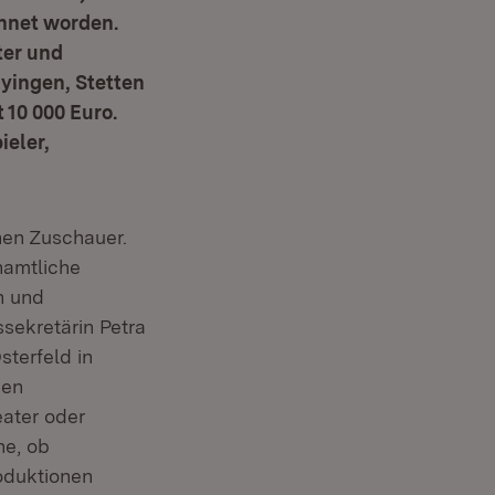
hnet worden.
ter und
yingen, Stetten
 10 000 Euro.
ieler,
nen Zuschauer.
namtliche
n und
sekretärin Petra
terfeld in
nen
eater oder
ne, ob
oduktionen