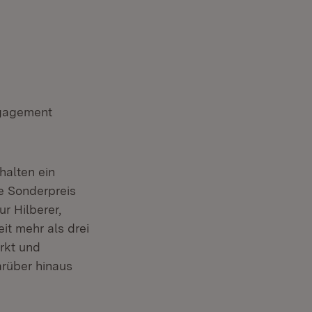
ngagement
halten ein
ge Sonderpreis
r Hilberer,
t mehr als drei
rkt und
rüber hinaus