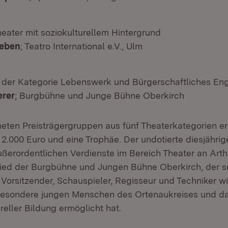
eater mit soziokulturellem Hintergrund
Leben
; Teatro International e.V., Ulm
 der Kategorie Lebenswerk und Bürgerschaftliches E
erer
; Burgbühne und Junge Bühne Oberkirch
eten Preisträgergruppen aus fünf Theaterkategorien er
 2.000 Euro und eine Trophäe. Der undotierte diesjähri
ußerordentlichen Verdienste im Bereich Theater an Arthu
ed der Burgbühne und Jungen Bühne Oberkirch, der sei
 Vorsitzender, Schauspieler, Regisseur und Techniker wi
besondere jungen Menschen des Ortenaukreises und da
eller Bildung ermöglicht hat.