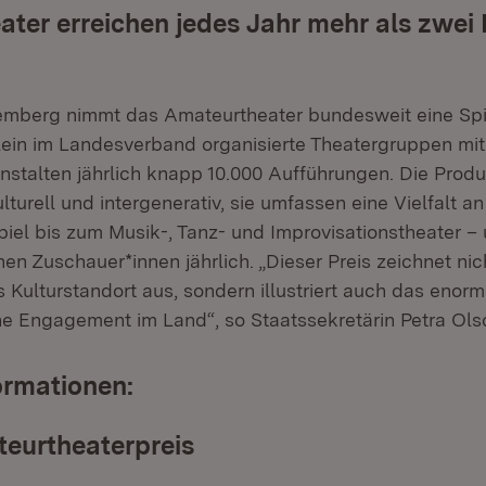
ter erreichen jedes Jahr mehr als zwei 
emberg nimmt das Amateurtheater bundesweit eine Spi
llein im Landesverband organisierte Theatergruppen mi
anstalten jährlich knapp 10.000 Aufführungen. Die Produ
ulturell und intergenerativ, sie umfassen eine Vielfalt 
piel bis zum Musik-, Tanz- und Improvisationstheater –
nen Zuschauer*innen jährlich. „Dieser Preis zeichnet ni
 Kulturstandort aus, sondern illustriert auch das enor
he Engagement im Land“, so Staatssekretärin Petra Ols
ormationen:
eurtheaterpreis