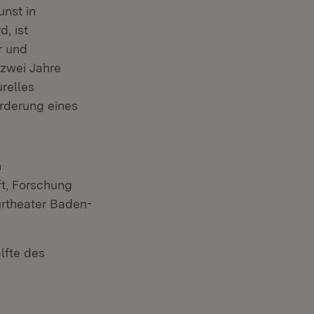
nst in
, ist
r und
 zwei Jahre
relles
örderung eines
n
ft, Forschung
rtheater Baden-
lfte des