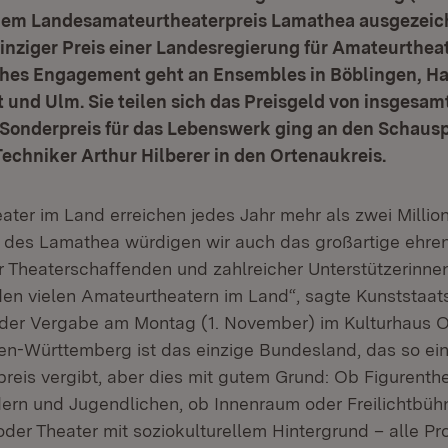
dem Landesamateurtheaterpreis Lamathea ausgezeic
inziger Preis einer Landesregierung für Amateurthea
ches Engagement geht an Ensembles in Böblingen, Ha
rt und Ulm. Sie teilen sich das Preisgeld von insgesamt
 Sonderpreis für das Lebenswerk ging an den Schausp
echniker Arthur Hilberer in den Ortenaukreis.
ater im Land erreichen jedes Jahr mehr als zwei Millio
 des Lamathea würdigen wir auch das großartige ehre
Theaterschaffenden und zahlreicher Unterstützerinne
 den vielen Amateurtheatern im Land“, sagte Kunststaats
der Vergabe am Montag (1. November) im Kulturhaus Os
en-Württemberg ist das einzige Bundesland, das so ei
reis vergibt, aber dies mit gutem Grund: Ob Figurenth
dern und Jugendlichen, ob Innenraum oder Freilichtbüh
der Theater mit soziokulturellem Hintergrund – alle Pr