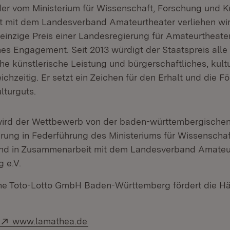
er vom Ministerium für Wissenschaft, Forschung und Ku
mit dem Landesverband Amateurtheater verliehen wird
einzige Preis einer Landesregierung für Amateurtheate
hes Engagement. Seit 2013 würdigt der Staatspreis alle
e künstlerische Leistung und bürgerschaftliches, kultu
hzeitig. Er setzt ein Zeichen für den Erhalt und die F
turguts.
ird der Wettbewerb von der baden-württembergische
rung in Federführung des Ministeriums für Wissenscha
nd in Zusammenarbeit mit dem Landesverband Amateu
 e.V.
che Toto-Lotto GmbH Baden-Württemberg fördert die Hä
Extern:
(Öffnet in neuem Fenster)
www.lamathea.de