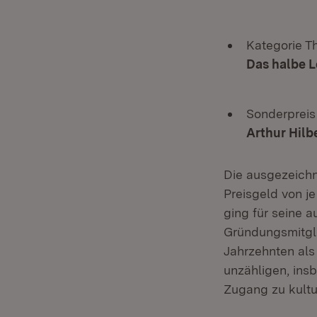
Kategorie Th
Das halbe 
Sonderpreis
Arthur Hilb
Die ausgezeichn
Preisgeld von je
ging für seine a
Gründungsmitgli
Jahrzehnten als
unzähligen, ins
Zugang zu kultur