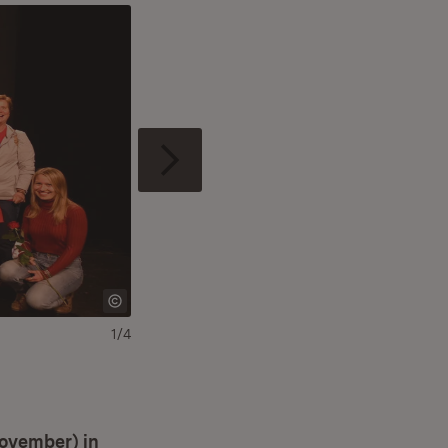
1/4
ovember) in