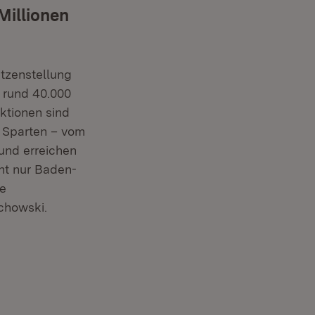
Millionen
tzenstellung
t rund 40.000
ktionen sind
an Sparten – vom
 und erreichen
cht nur Baden-
me
chowski.