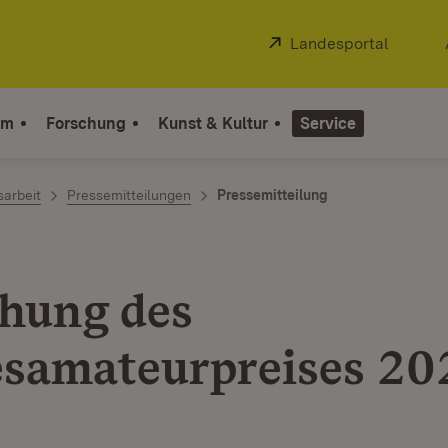
Extern:
Landesportal
(Öffnet
um
Forschung
Kunst & Kultur
Service
sarbeit
Pressemitteilungen
Pressemitteilung
ihung des
samateurpreises 20