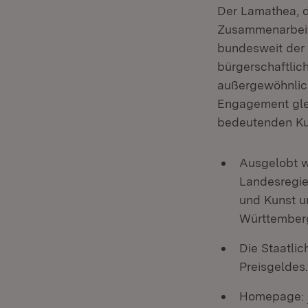
Der Lamathea, d
Zusammenarbeit 
bundesweit der 
bürgerschaftlic
außergewöhnlich
Engagement gleic
bedeutenden Kul
Ausgelobt w
Landesregie
und Kunst u
Württemberg
Die Staatli
Preisgeldes.
Homepage: