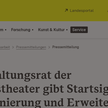
Extern:
Landesportal
(Öffnet
um
Forschung
Kunst & Kultur
Service
sarbeit
Pressemitteilungen
Pressemitteilung
ltungsrat der
theater gibt Startsi
anierung und Erweit