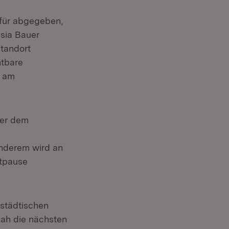
afür abgegeben,
sia Bauer
Standort
htbare
n am
ter dem
nderem wird an
itpause
 städtischen
nah die nächsten