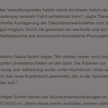
 des Verwaltungsrates haben damit ein klares Votum d
anierung nunmehr Fahrt aufnehmen kann“, sagte There
uerhafte Auslagerung der Dekorationswerkstätten zum 
 gut möglich. Durch sie gewinnen wir wertvolle und sic
städtebauliche wie künstlerisch-betriebliche Planunge
retärin Gisela Splett sagte: "Wir stehen immer noch un
ngsten Unwetterschäden an der Oper. Die Arbeiten zur
zung und -behebung laufen unter Hochdruck. Unter a
ür das neue Kupferdach gearbeitet, das in der Spielze
en soll.“
chtiger Schritt stehen die Grundsatzentscheidungen im
.7.2021) an. „Wenn diese positiv ausfallen, können zeit