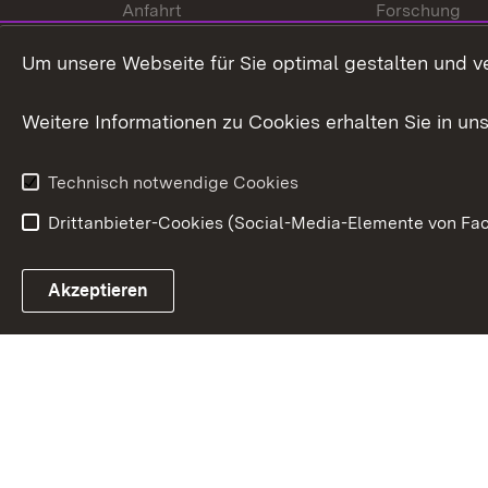
Anfahrt
Forschung
International
Um unsere Webseite für Sie optimal gestalten und v
Europa
Weitere Informationen zu Cookies erhalten Sie in un
Kunst und Kul
Technisch notwendige Cookies
Drittanbieter-Cookies (Social-Media-Elemente von Fac
Link zum Landesportal
Akzeptieren