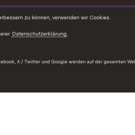
Kontakt
es
erbessern zu können, verwenden wir Cookies.
Mediathek
serer
Datenschutzerklärung
.
Ausschreibungen
tur
ebook, X / Twitter und Google werden auf der gesamten Webs
Kontakt
Benutzungshinweise
Datens