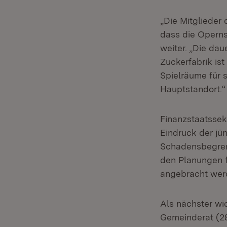
„Die Mitglieder
dass die Operns
weiter. „Die da
Zuckerfabrik ist
Spielräume für 
Hauptstandort.“
Finanzstaatssek
Eindruck der jü
Schadensbegren
den Planungen f
angebracht werd
Als nächster wi
Gemeinderat (28