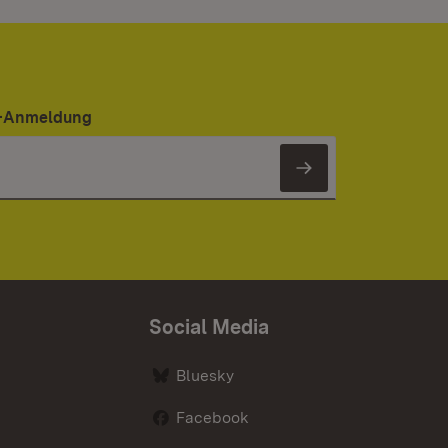
er-Anmeldung
Newsletter 
Social Media
Bluesky
Facebook