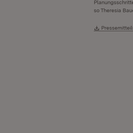
Planungsschritt
so Theresia Baue
Download:
Pressemittei