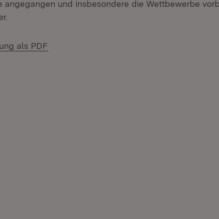
e angegangen und insbesondere die Wettbewerbe vorbe
r.
(Öffnet in neuem Fenster)
lung als PDF