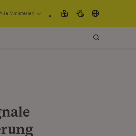
 in neuem Fenster)
Alle Ministerien
gnale
erung