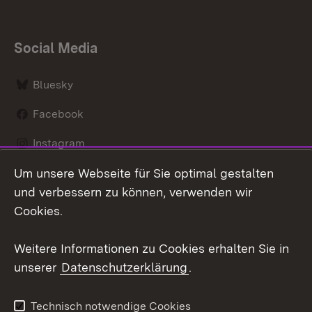
Social Media
Bluesky
Facebook
Instagram
Um unsere Webseite für Sie optimal gestalten
LinkedIn
und verbessern zu können, verwenden wir
Social Wall
Cookies.
Youtube
Weitere Informationen zu Cookies erhalten Sie in
unserer
Datenschutzerklärung
.
Zum 
Kontakt
Benutzungshinweise
Technisch notwendige Cookies