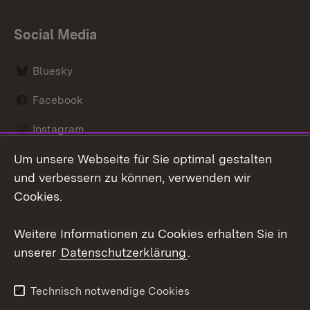
Social Media
Bluesky
Facebook
Instagram
Um unsere Webseite für Sie optimal gestalten
LinkedIn
und verbessern zu können, verwenden wir
Social Wall
Cookies.
Youtube
Weitere Informationen zu Cookies erhalten Sie in
unserer
Datenschutzerklärung
.
Zum 
Kontakt
Benutzungshinweise
Technisch notwendige Cookies
Datenschutz
Barrierefreiheit