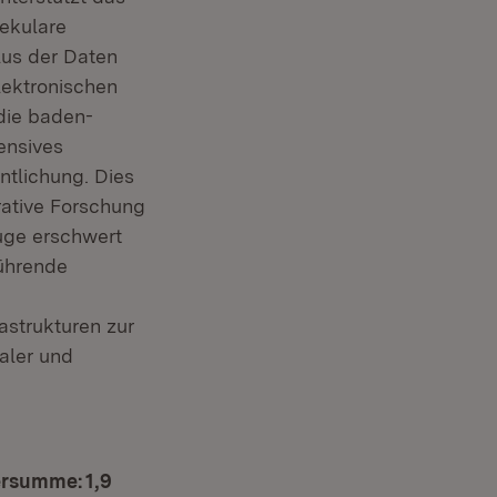
ekulare
us der Daten
lektronischen
die baden-
ensives
ntlichung. Dies
rative Forschung
uge erschwert
führende
strukturen zur
aler und
ersumme: 1,9