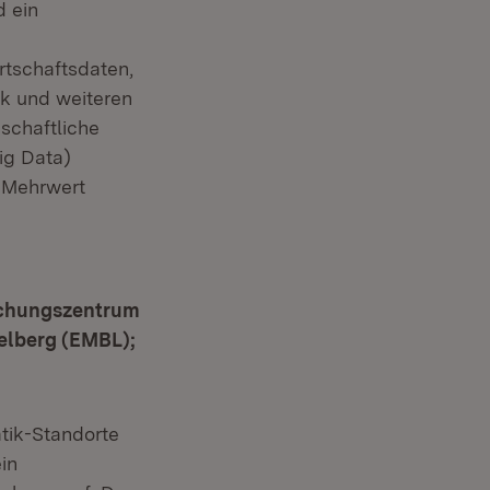
 ein
rtschaftsdaten,
k und weiteren
schaftliche
ig Data)
r Mehrwert
rschungszentrum
elberg (EMBL);
tik-Standorte
in