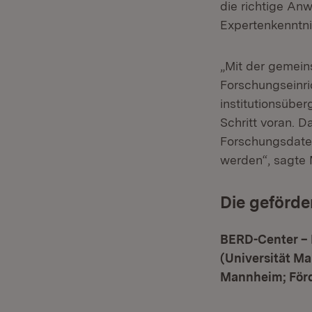
die richtige An
Expertenkenntni
„Mit der gemein
Forschungseinr
institutionsübe
Schritt voran. D
Forschungsdaten
werden“, sagte 
Die geförde
BERD-Center – 
(Universität M
Mannheim; Förd