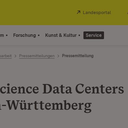
Extern:
Landesportal
(Öffnet
um
Forschung
Kunst & Kultur
Service
sarbeit
Pressemitteilungen
Pressemitteilung
Science Data Centers 
n-Württemberg