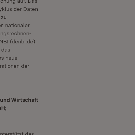
schung auf. Das
yklus der Daten
 zu
, nationaler
tungsrechnen-
.NBI (denbi.de),
d das
es neue
rationen der
 und Wirtschaft
bH;
nterstützt das