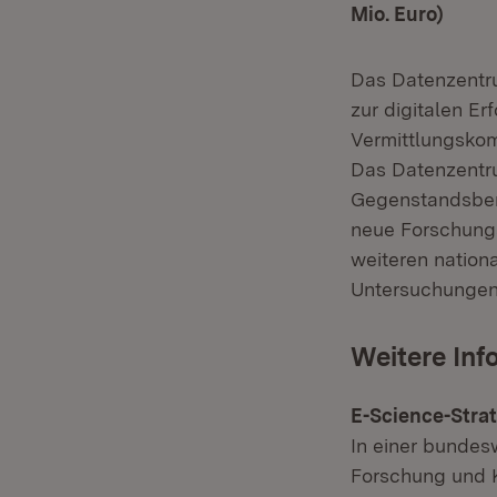
Mio. Euro)
Das Datenzentr
zur digitalen E
Vermittlungskom
Das Datenzentru
Gegenstandsberei
neue Forschungsi
weiteren nationa
Untersuchungen
Weitere In
E-Science-Stra
In einer bundesw
Forschung und K