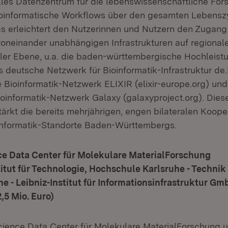
nelles Datenzentrum für die lebenswissenschaftliche For
ioinformatische Workflows über den gesamten Lebensz
as erleichtert den Nutzerinnen und Nutzern den Zugang
oneinander unabhängigen Infrastrukturen auf regionaler
aler Ebene, u.a. die baden-württembergische Hochleis
as deutsche Netzwerk für Bioinformatik-Infrastruktur de
 Bioinformatik-Netzwerk ELIXIR (elixir-europe.org) un
Bioinformatik-Netzwerk Galaxy (galaxyproject.org). Dies
ärkt die bereits mehrjährigen, engen bilateralen Koope
informatik-Standorte Baden-Württembergs.
e Data Center für Molekulare MaterialForschung
titut für Technologie, Hochschule Karlsruhe - Technik
he - Leibniz-Institut für Informationsinfrastruktur Gm
,5 Mio. Euro)
ence Data Center für Molekulare MaterialForschung u