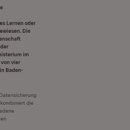
ue
es Lernen oder
ewiesen. Die
enschaft
 der
nisterium im
von vier
in Baden-
 Datensicherung
kombiniert die
iedene
den