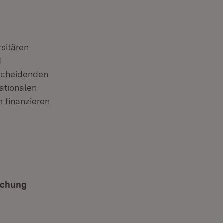
sitären
d
tscheidenden
Nationalen
 finanzieren
schung