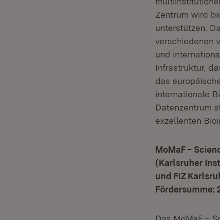
multiinstitutio
Zentrum wird b
unterstützen. D
verschiedenen v
und internation
Infrastruktur, d
das europäische
internationale 
Datenzentrum st
exzellenten Bio
MoMaF – Scienc
(Karlsruher Ins
und FIZ Karlsru
Fördersumme: 2
Das MoMaF – Sci