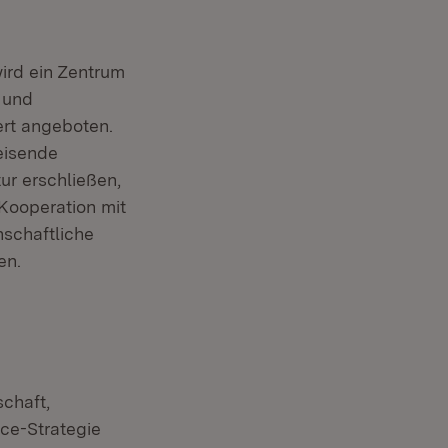
ird ein Zentrum
 und
ert angeboten.
eisende
ur erschließen,
 Kooperation mit
nschaftliche
en.
schaft,
ce-Strategie