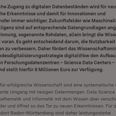
che Zugang zu digitalen Datenbeständen wird für ne
che Erkenntnisse und damit für Innovationen und
sfer immer wichtiger. Zukunftsfelder wie Maschinell
elligenz sind auf entsprechende Datengrundlagen ang
innung, sogenannte Rohdaten, allein bringt die Wiss
t voran. Es geht entscheidend darum, die Nutzbarkeit
n zu verbessern. Daher fördert das Wissenschaftsmi
desdigitalisierungsstrategie digital@bw den Aufbau 
en Forschungsdatenzentren – Science Data Centers – 
 stellt hierfür 8 Millionen Euro zur Verfügung.
für erfolgreiche Wissenschaft sind eine systematische
ente Umgang mit riesigen Datenmengen. Data Science 
athematik und Informatik mit dem Wissen über versch
r und öffnet so das Tor zu neuen Erkenntnissen. Für 
dort Baden-Württemberg sind daher leistungsstarke