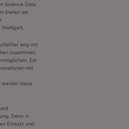
en Science Data
en bieten wir
e
Stuttgart.
chaftler eng mit
heken zusammen,
rmöglichen. Ein
novationen mit
 werten diese
 und
lung. Denn in
len Einsatz und