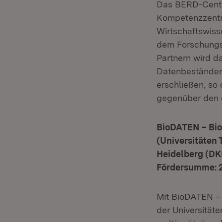
Das BERD-Cente
Kompetenzzentru
Wirtschaftswiss
dem Forschungs
Partnern wird d
Datenbeständen 
erschließen, so 
gegenüber den e
BioDATEN – Bio
(Universitäten
Heidelberg (DK
Fördersumme: 2
Mit BioDATEN – 
der Universität