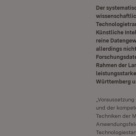
Der systematis
wissenschaftli
Technologietran
Künstliche Int
reine Datengew
allerdings nich
Forschungsdate
Rahmen der Lan
leistungsstark
Württemberg und
„Voraussetzung 
und der kompet
Techniken der M
Anwendungsfelde
Technologiestan