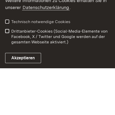
Weitere Informationen zu Cookies erhalten Sie in
unserer
Datenschutzerklärung
.
Zum 
Kontakt
Benutzungshinweise
Technisch notwendige Cookies
Datenschutz
Barrierefreiheit
Drittanbieter-Cookies (Social-Media-Elemente von
Impressum
Cookies
Facebook, X / Twitter und Google werden auf der
gesamten Webseite aktiviert.)
Akzeptieren
Link zum Landesportal