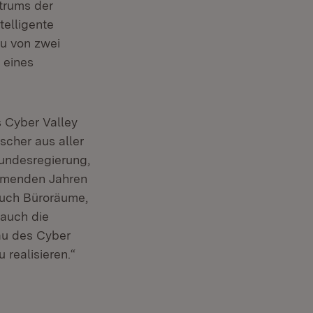
trums der
telligente
u von zwei
 eines
s Cyber Valley
scher aus aller
Bundesregierung,
ommenden Jahren
auch Büroräume,
 auch die
bau des Cyber
u realisieren.“