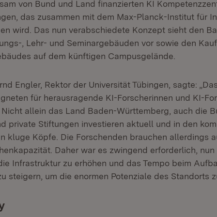
sam von Bund und Land finanzierten KI Kompetenzzen
ingen, das zusammen mit dem Max-Planck-Institut für In
en wird. Das nun verabschiedete Konzept sieht den Ba
ungs-, Lehr- und Seminargebäuden vor sowie den Kauf
bäudes auf dem künftigen Campusgelände.
rnd Engler, Rektor der Universität Tübingen, sagte: „Da
gneten für herausragende KI-Forscherinnen und KI-For
. Nicht allein das Land Baden-Württemberg, auch die 
 private Stiftungen investieren aktuell und in den k
n kluge Köpfe. Die Forschenden brauchen allerdings 
enkapazität. Daher war es zwingend erforderlich, nun
n die Infrastruktur zu erhöhen und das Tempo beim Auf
 zu steigern, um die enormen Potenziale des Standorts z
y