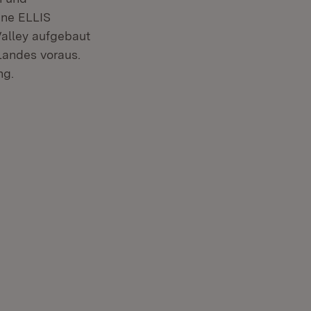
ene ELLIS
alley aufgebaut
 Landes voraus.
ng.