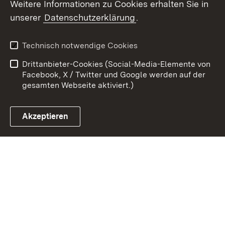
Weitere Informationen zu Cookies erhalten Sie in
unserer
Datenschutzerklärung
.
Zum 
Kontakt
Benutzungshinweise
Technisch notwendige Cookies
Datenschutz
Barrierefreiheit
Drittanbieter-Cookies (Social-Media-Elemente von
Impressum
Cookies
Facebook, X / Twitter und Google werden auf der
gesamten Webseite aktiviert.)
Akzeptieren
Link zum Landesportal