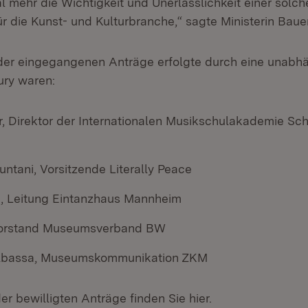
l mehr die Wichtigkeit und Unerlässlichkeit einer solch
r die Kunst- und Kulturbranche,“ sagte Ministerin Bauer
er eingegangenen Anträge erfolgte durch eine unabhä
ury waren:
r, Direktor der Internationalen Musikschulakademie Sc
ntani, Vorsitzende Literally Peace
, Leitung Eintanzhaus Mannheim
Vorstand Museumsverband BW
olbassa, Museumskommunikation ZKM
er bewilligten Anträge finden Sie hier.