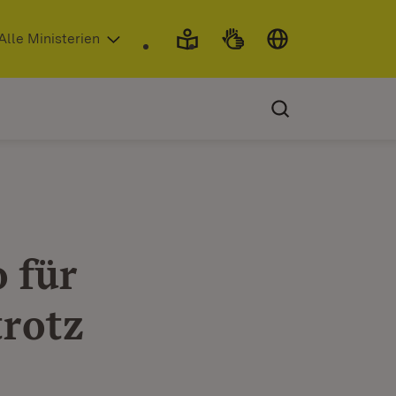
 in neuem Fenster)
Alle Ministerien
 für
rotz