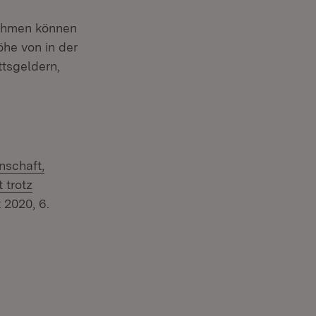
nahmen können
öhe von in der
ttsgeldern,
nschaft,
 trotz
 2020, 6.