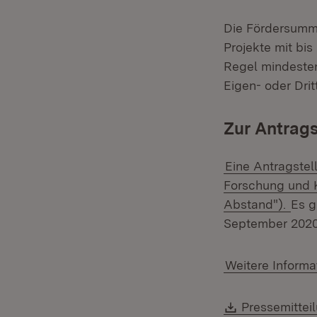
Die Fördersumme
Projekte mit bis
Regel mindesten
Eigen- oder Drit
Zur Antrags
Eine Antragstel
Forschung und 
Abstand").
Es g
September 2020
Weitere Inform
Download:
Pressemittei