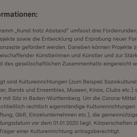
ormationen:
amm „Kunst trotz Abstand“ umfasst drei Förderrunden,
rojekte sowie die Entwicklung und Erprobung neuer Fo
Konzepte gefördert werden. Daneben können Projekte z
reischaffender Künstlerinnen und Künstler und zur Stär
nd des gesellschaftlichen Zusammenhalts eingereicht w
t sind Kultureinrichtungen (zum Beispiel Soziokulturel
ter, Bands und Ensembles, Museen, Kinos, Clubs etc.) 
ur mit Sitz in Baden-Württemberg. Um die Corona-Mitte
chließlich rechtlich eigenständige Kultureinrichtungen
iftung, GbR, Einzelunternehmen etc.), die gemeinnützige
ungsdatum vor dem 01.01.2020 liegt. Körperschaften d
Träger einer Kultureinrichtung antragsberechtigt.