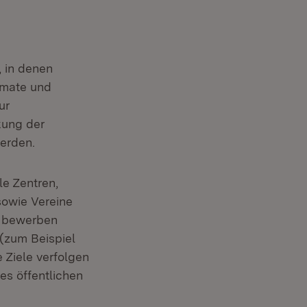
 in denen
rmate und
ur
kung der
erden.
le Zentren,
sowie Vereine
l bewerben
 (zum Beispiel
 Ziele verfolgen
es öffentlichen