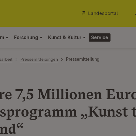
Extern:
Landesportal
(Öffnet
um
Forschung
Kunst & Kultur
Service
sarbeit
Pressemitteilungen
Pressemitteilung
re 7,5 Millionen Euro
sprogramm „Kunst t
nd“