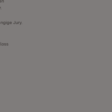
en
.
ngige Jury.
hloss