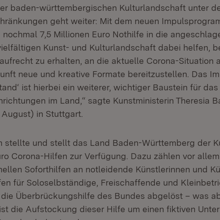
er baden-württembergischen Kulturlandschaft unter d
hränkungen geht weiter: Mit dem neuen Impulsprogram
nochmal 7,5 Millionen Euro Nothilfe in die angeschlag
vielfältigen Kunst- und Kulturlandschaft dabei helfen, 
aufrecht zu erhalten, an die aktuelle Corona-Situation
kunft neue und kreative Formate bereitzustellen. Das 
tand‘ ist hierbei ein weiterer, wichtiger Baustein für da
inrichtungen im Land,“ sagte Kunstministerin Theresia 
August) in Stuttgart.
h stellte und stellt das Land Baden-Württemberg der Ku
uro Corona-Hilfen zur Verfügung. Dazu zählen vor alle
ellen Soforthilfen an notleidende Künstlerinnen und Kü
lfen für Soloselbständige, Freischaffende und Kleinbet
 die Überbrückungshilfe des Bundes abgelöst – was a
 ist die Aufstockung dieser Hilfe um einen fiktiven Unt