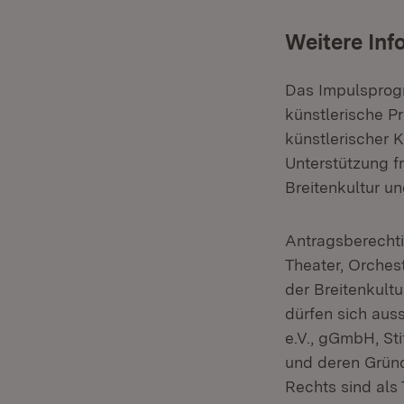
Weitere Inf
Das Impulsprogr
künstlerische P
künstlerischer 
Unterstützung f
Breitenkultur u
Antragsberechtig
Theater, Orches
der Breitenkult
dürfen sich auss
e.V., gGmbH, St
und deren Gründ
Rechts sind als 