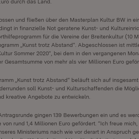
Euro durch das Land.
lossen und fließen über den Masterplan Kultur BW in ei
ingt in finanzielle Not geratene Kunst- und Kultureinri
forthilfeprogramm für die Vereine der Breitenkultur (10 Mi
ogramm „Kunst trotz Abstand“. Abgeschlossen ist mittl
ultur Sommer 2020“, bei dem in den vergangenen Mon
ner Gesamtsumme von mehr als vier Millionen Euro gefö
amm „Kunst trotz Abstand“ beläuft sich auf insgesamt 7
derrunden soll Kunst- und Kulturschaffenden die Mögl
d kreative Angebote zu entwickeln.
 Antragsrunde gingen 139 Bewerbungen ein und es wer
von rund 1,4 Millionen Euro gefördert. “Ich freue mich
eres Ministeriums nach wie vor derart in Anspruch g