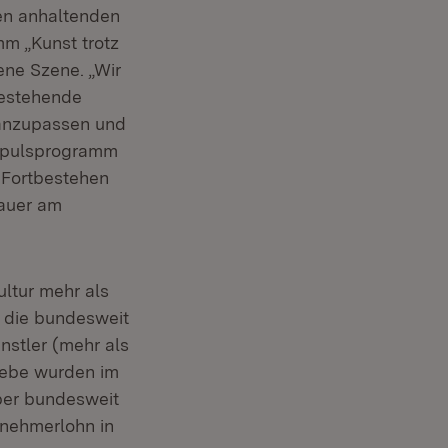
en anhaltenden
m „Kunst trotz
ene Szene. „Wir
bestehende
 anzupassen und
Impulsprogramm
s Fortbestehen
Bauer am
ltur mehr als
m die bundesweit
nstler (mehr als
riebe wurden im
ber bundesweit
ernehmerlohn in