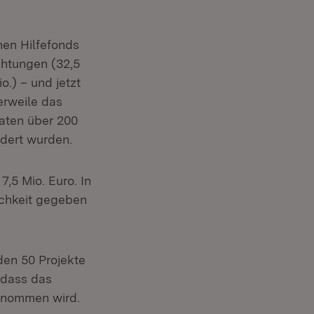
nen Hilfefonds
chtungen (32,5
o.) – und jetzt
erweile das
aten über 200
rdert wurden.
,5 Mio. Euro. In
ichkeit gegeben
den 50 Projekte
, dass das
enommen wird.