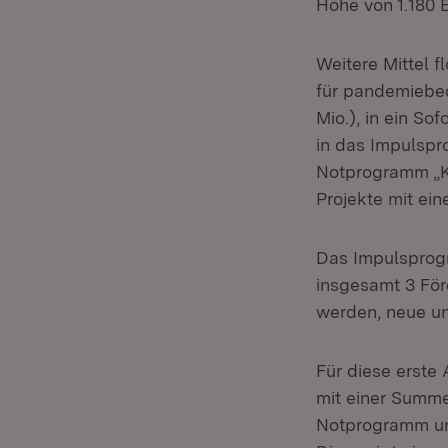
Höhe von 1.180 
Weitere Mittel f
für pandemiebed
Mio.), in ein So
in das Impulspr
Notprogramm „K
Projekte mit ei
Das Impulsprogr
insgesamt 3 För
werden, neue un
Für diese erste
mit einer Summe 
Notprogramm uns