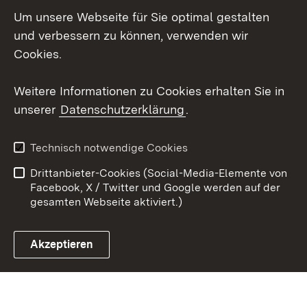
Um unsere Webseite für Sie optimal gestalten
LinkedIn
und verbessern zu können, verwenden wir
Social Wall
Cookies.
Youtube
Weitere Informationen zu Cookies erhalten Sie in
unserer
Datenschutzerklärung
.
Zum 
Kontakt
Benutzungshinweise
Technisch notwendige Cookies
Datenschutz
Barrierefreiheit
Drittanbieter-Cookies (Social-Media-Elemente von
Impressum
Cookies
Facebook, X / Twitter und Google werden auf der
gesamten Webseite aktiviert.)
Akzeptieren
Link zum Landesportal