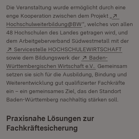
Die Veranstaltung wurde ermöglicht durch eine
Extern:
enge Kooperation zwischen dem Projekt „
(Öffnet in neuem Fenst
Hochschulweiterbildung@BW
“, welches von allen
48 Hochschulen des Landes getragen wird, und
dem Arbeitgeberverband Südwestmetall mit der
Extern:
(Öffne
Servicestelle HOCHSCHULEWIRTSCHAFT
Extern:
sowie dem Bildungswerk der
Baden-
(Öffnet in neuem
Württembergischen Wirtschaft e.V..
Gemeinsam
setzen sie sich für die Ausbildung, Bindung und
Weiterentwicklung gut qualifizierter Fachkräfte
ein – ein gemeinsames Ziel, das den Standort
Baden-Württemberg nachhaltig stärken soll.
Praxisnahe Lösungen zur
Fachkräftesicherung