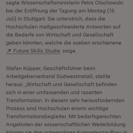
sagte Wissenschaftsministerin Petra Olschowski
bei der Eröffnung der Tagung am Montag (15.
Juli) in Stuttgart. Sie unterstrich, dass die
Hochschulen maßgeschneiderte Antworten auf
die Bedarfe von Wirtschaft und Gesellschaft
geben könnten, welche die soeben erschienene
Extern:
(Öffnet in neuem Fenster)
Future Skills Studie
zeige.
Stefan Küpper, Geschäftsführer beim
Arbeitgeberverband Südwestmetall, stellte
heraus: „Wirtschaft und Gesellschaft befinden
sich in einer umfassenden und rasanten
Transformation. In diesem sehr herausfordernden
Prozess sind Hochschulen enorm wichtige
Transformationsbegleiter. Mit bedarfsgerechten
Angeboten der wissenschaftlichen Weiterbildung
können sie den notwendigen Kompetenzaufbau in