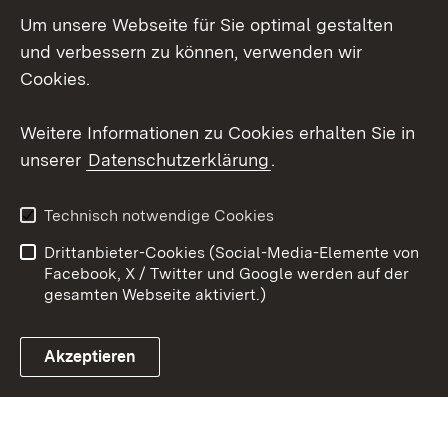
Um unsere Webseite für Sie optimal gestalten
LinkedIn
und verbessern zu können, verwenden wir
Social Wall
Cookies.
Youtube
Weitere Informationen zu Cookies erhalten Sie in
unserer
Datenschutzerklärung
.
Zum 
Kontakt
Benutzungshinweise
Technisch notwendige Cookies
Datenschutz
Barrierefreiheit
Drittanbieter-Cookies (Social-Media-Elemente von
Impressum
Cookies
Facebook, X / Twitter und Google werden auf der
gesamten Webseite aktiviert.)
Akzeptieren
Link zum Landesportal