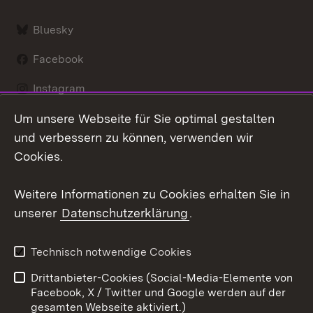
Bluesky
Facebook
Instagram
Um unsere Webseite für Sie optimal gestalten
LinkedIn
und verbessern zu können, verwenden wir
Social Wall
Cookies.
Youtube
Weitere Informationen zu Cookies erhalten Sie in
unserer
Datenschutzerklärung
.
Zum 
Kontakt
Benutzungshinweise
Technisch notwendige Cookies
Datenschutz
Barrierefreiheit
Drittanbieter-Cookies (Social-Media-Elemente von
Impressum
Cookies
Facebook, X / Twitter und Google werden auf der
gesamten Webseite aktiviert.)