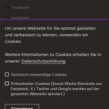
Facebook
Instagram
Um unsere Webseite für Sie optimal gestalten
LinkedIn
und verbessern zu können, verwenden wir
Social Wall
Cookies.
Youtube
Weitere Informationen zu Cookies erhalten Sie in
unserer
Datenschutzerklärung
.
Zum 
Kontakt
Benutzungshinweise
Technisch notwendige Cookies
Datenschutz
Barrierefreiheit
Drittanbieter-Cookies (Social-Media-Elemente von
Impressum
Cookies
Facebook, X / Twitter und Google werden auf der
gesamten Webseite aktiviert.)
Akzeptieren