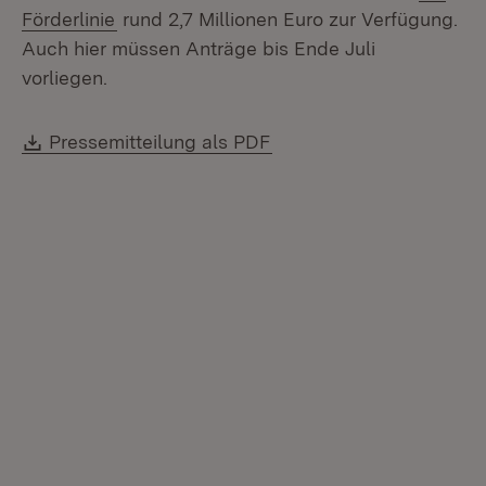
(Öffnet in neuem Fenster)
Förderlinie
rund 2,7 Millionen Euro zur Verfügung.
Auch hier müssen Anträge bis Ende Juli
vorliegen.
Download:
(Öffnet in neuem Fenste
Pressemitteilung als PDF