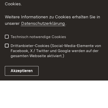
Social Wall
Cookies.
Youtube
Weitere Informationen zu Cookies erhalten Sie in
unserer
Datenschutzerklärung
.
Zum 
Kontakt
Benutzungshinweise
Technisch notwendige Cookies
Datenschutz
Barrierefreiheit
Drittanbieter-Cookies (Social-Media-Elemente von
Impressum
Cookies
Facebook, X / Twitter und Google werden auf der
gesamten Webseite aktiviert.)
Akzeptieren
Link zum Landesportal