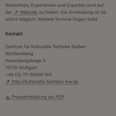
Workshops, Expertinnen und Experten sind auf
Extern:
(Öffnet in neuem Fenster)
der
Website
zu finden. Die Anmeldung ist ab
sofort möglich. Weitere Termine folgen bald.
Kontakt
Zentrum für Kulturelle Teilhabe Baden-
Württemberg
Hasenbergsteige 3
70178 Stuttgart
+49 (0) 711 89535 165
Extern:
(Öffnet in neuem 
http://kulturelle-teilhabe-bw.de
Download:
(Öffnet in neuem Fenste
Pressemitteilung als PDF