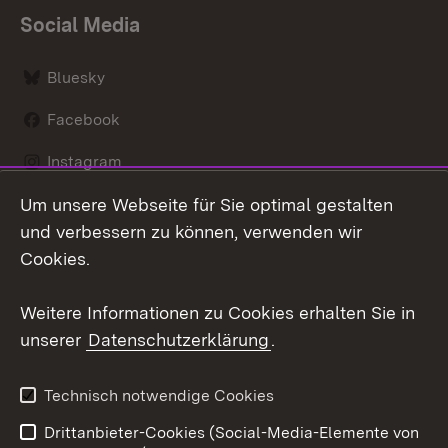
Social Media
Bluesky
Facebook
Instagram
Um unsere Webseite für Sie optimal gestalten
LinkedIn
und verbessern zu können, verwenden wir
Social Wall
Cookies.
Youtube
Weitere Informationen zu Cookies erhalten Sie in
unserer
Datenschutzerklärung
.
Zum 
Kontakt
Benutzungshinweise
Technisch notwendige Cookies
Datenschutz
Barrierefreiheit
Drittanbieter-Cookies (Social-Media-Elemente von
Impressum
Cookies