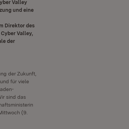
yber Valley
tzung und eine
m Direktor des
 Cyber Valley,
ale der
ung der Zukunft,
und für viele
Baden-
Wir sind das
aftsministerin
Mittwoch (9.