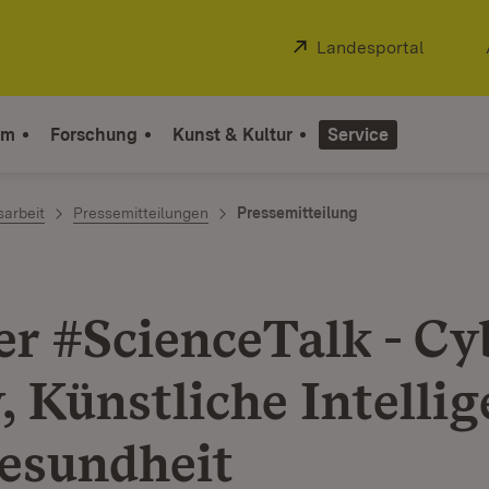
Extern:
Landesportal
(Öffnet
um
Forschung
Kunst & Kultur
Service
sarbeit
Pressemitteilungen
Pressemitteilung
er #ScienceTalk - Cy
, Künstliche Intelli
esundheit