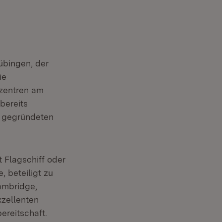
übingen, der
ie
zentren am
bereits
u gegründeten
 Flagschiff oder
 beteiligt zu
Cambridge,
xzellenten
ereitschaft.