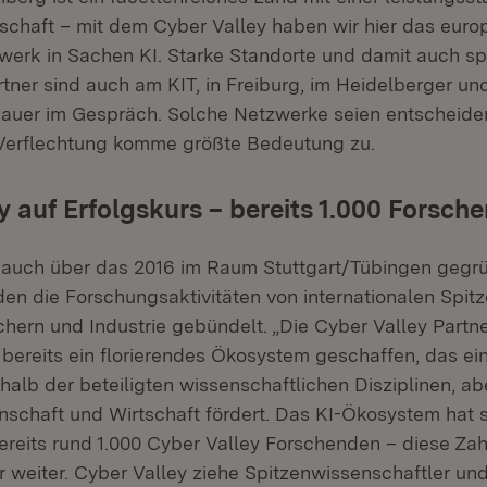
chaft – mit dem Cyber Valley haben wir hier das euro
erk in Sachen KI. Starke Standorte und damit auch 
tner sind auch am KIT, in Freiburg, im Heidelberger u
auer im Gespräch. Solche Netzwerke seien entscheide
 Verflechtung komme größte Bedeutung zu.
y auf Erfolgskurs – bereits 1.000 Forsch
 auch über das 2016 im Raum Stuttgart/Tübingen gegr
den die Forschungsaktivitäten von internationalen Spit
ern und Industrie gebündelt. „Die Cyber Valley Partne
bereits ein florierendes Ökosystem geschaffen, das ei
halb der beteiligten wissenschaftlichen Disziplinen, ab
schaft und Wirtschaft fördert. Das KI-Ökosystem hat s
ereits rund 1.000 Cyber Valley Forschenden – diese Zahl
r weiter. Cyber Valley ziehe Spitzenwissenschaftler und