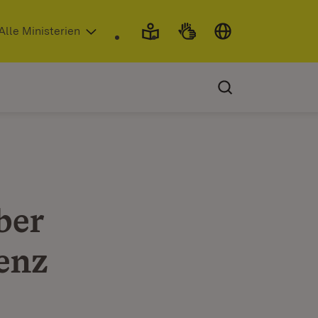
 in neuem Fenster)
Alle Ministerien
ber
genz