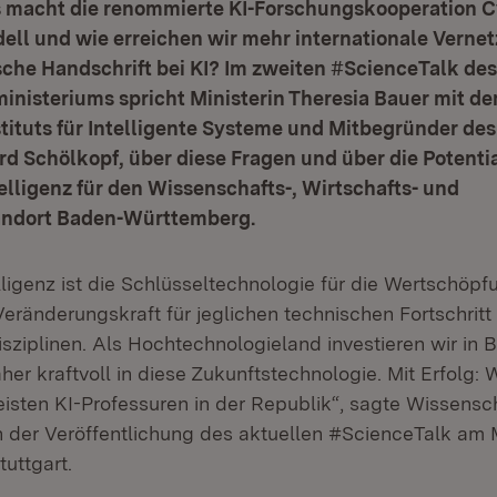
s macht die renommierte KI-Forschungskooperation C
ell und wie erreichen wir mehr internationale Verne
che Handschrift bei KI? Im zweiten #ScienceTalk des
nisteriums spricht Ministerin Theresia Bauer mit de
ituts für Intelligente Systeme und Mitbegründer des
ard Schölkopf, über diese Fragen und über die Potenti
elligenz für den Wissenschafts-, Wirtschafts- und
andort Baden-Württemberg.
lligenz ist die Schlüsseltechnologie für die Wertschöpf
eränderungskraft für jeglichen technischen Fortschritt 
sziplinen. Als Hochtechnologieland investieren wir in 
r kraftvoll in diese Zukunftstechnologie. Mit Erfolg: 
isten KI-Professuren in der Republik“, sagte Wissensch
h der Veröffentlichung des aktuellen #ScienceTalk am 
tuttgart.