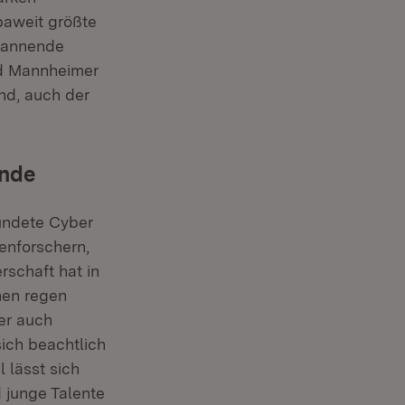
paweit größte
spannende
nd Mannheimer
nd, auch der
ende
ündete Cyber
zenforschern,
rschaft hat in
nen regen
er auch
ich beachtlich
 lässt sich
 junge Talente