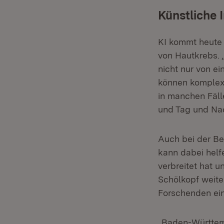
Künstliche 
KI kommt heute 
von Hautkrebs. 
nicht nur von e
können komplexe
in manchen Fäll
und Tag und Nac
Auch bei der Be
kann dabei helf
verbreitet hat 
Schölkopf weiter
Forschenden ein
„Baden-Württemb