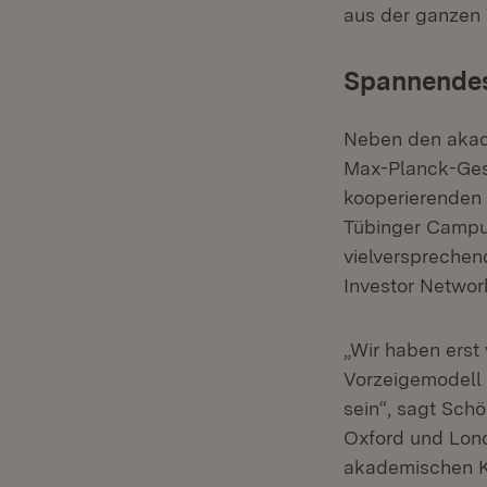
aus der ganzen 
Spannendes
Neben den akade
Max-Planck-Gese
kooperierenden
Tübinger Campus
vielversprechen
Investor Networ
„Wir haben erst
Vorzeigemodell 
sein“, sagt Schö
Oxford und Lond
akademischen Ke