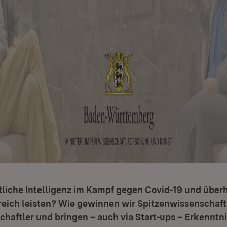
liche Intelligenz im Kampf gegen Covid-19 und über
eich leisten? Wie gewinnen wir Spitzenwissenschaft
haftler und bringen – auch via Start-ups – Erkenntni