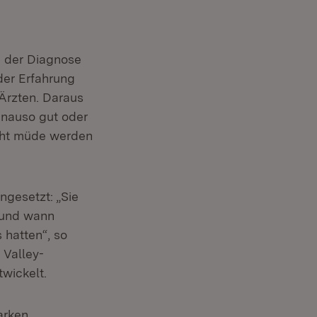
i der Diagnose
der Erfahrung
 Ärzten. Daraus
enauso gut oder
icht müde werden
ngesetzt: „Sie
 und wann
 hatten“, so
 Valley-
wickelt.
arken