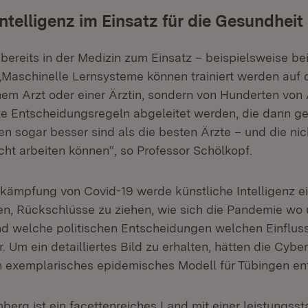
Intelligenz im Einsatz für die Gesundheit
bereits in der Medizin zum Einsatz – beispielsweise be
„Maschinelle Lernsysteme können trainiert werden auf 
inem Arzt oder einer Ärztin, sondern von Hunderten von
 Entscheidungsregeln abgeleitet werden, die dann g
en sogar besser sind als die besten Ärzte – und die n
ht arbeiten können“, so Professor Schölkopf.
kämpfung von Covid-19 werde künstliche Intelligenz ei
en, Rückschlüsse zu ziehen, wie sich die Pandemie wo
und welche politischen Entscheidungen welchen Einfluss
. Um ein detailliertes Bild zu erhalten, hätten die Cyber
 exemplarisches epidemisches Modell für Tübingen ent
erg ist ein facettenreiches Land mit einer leistungsst