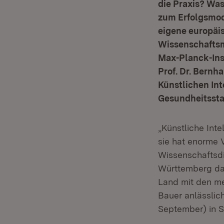
die Praxis? Wa
zum Erfolgsmod
eigene europäis
Wissenschaftsmi
Max-Planck-Inst
Prof. Dr. Bernh
Künstlichen Int
Gesundheitsst
„Künstliche Inte
sie hat enorme V
Wissenschaftsdi
Württemberg dahe
Land mit den me
Bauer anlässlic
September) in S