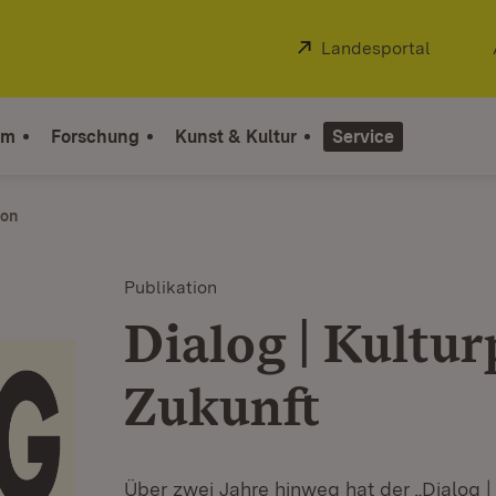
Extern:
Landesportal
(Öffnet
um
Forschung
Kunst & Kultur
Service
ion
Publikation
Dialog | Kulturp
Zukunft
Über zwei Jahre hinweg hat der „Dialog | K