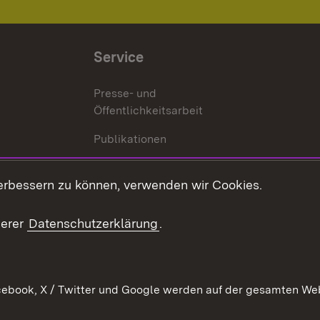
Service
Presse- und
Öffentlichkeitsarbeit
Publikationen
Kontakt
es
erbessern zu können, verwenden wir Cookies.
Mediathek
serer
Datenschutzerklärung
.
Ausschreibungen
tur
ebook, X / Twitter und Google werden auf der gesamten Webs