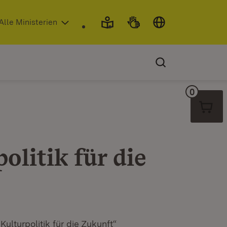
 in neuem Fenster)
Alle Ministerien
0
Warenko
olitik für die
ulturpolitik für die Zukunft“