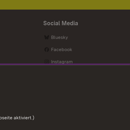
Social Media
Bluesky
Facebook
Instagram
LinkedIn
Social Wall
Youtube
eite aktiviert.)
Zum Sei