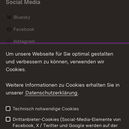
Social Media
Bluesky
Facebook
Instagram
Um unsere Webseite für Sie optimal gestalten
LinkedIn
und verbessern zu können, verwenden wir
Social Wall
Cookies.
Youtube
Weitere Informationen zu Cookies erhalten Sie in
unserer
Datenschutzerklärung
.
Zum 
Kontakt
Benutzungshinweise
Technisch notwendige Cookies
Datenschutz
Barrierefreiheit
Drittanbieter-Cookies (Social-Media-Elemente von
Impressum
Cookies
Facebook, X / Twitter und Google werden auf der