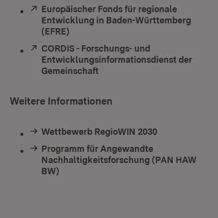
Extern:
Europäischer Fonds für regionale
Entwicklung in Baden-Württemberg
(EFRE)
(Öffnet in neuem Fenster)
Extern:
CORDIS - Forschungs- und
Entwicklungsinformationsdienst der
Gemeinschaft
(Öffnet in neuem Fenster)
Weitere Informationen
Wettbewerb RegioWIN 2030
Programm für Angewandte
Nachhaltigkeitsforschung (PAN HAW
BW)