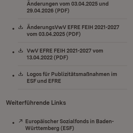
Änderungen vom 03.04.2025 und
29.04.2026 (PDF)
(Öffnet in neuem Fenster
Download:
ÄnderungsVwV EFRE FEIH 2021-2027
vom 03.04.2025 (PDF)
(Öffnet in neuem Fen
Download:
VwV EFRE FEIH 2021-2027 vom
13.04.2022 (PDF)
(Öffnet in neuem Fenster)
Download:
Logos für Publizitätsmaßnahmen im
ESF und EFRE
(Öffnet in neuem Fenster)
Weiterführende Links
Extern:
Europäischer Sozialfonds in Baden-
Württemberg (ESF)
(Öffnet in neuem Fenst