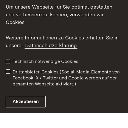
Um unsere Webseite für Sie optimal gestalten
LinkedIn
und verbessern zu können, verwenden wir
Social Wall
Cookies.
Youtube
Weitere Informationen zu Cookies erhalten Sie in
unserer
Datenschutzerklärung
.
Zum 
Kontakt
Benutzungshinweise
Technisch notwendige Cookies
Datenschutz
Barrierefreiheit
Drittanbieter-Cookies (Social-Media-Elemente von
Impressum
Cookies
Facebook, X / Twitter und Google werden auf der
gesamten Webseite aktiviert.)
Akzeptieren
Link zum Landesportal