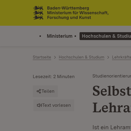
Zum Inhalt springen
Link zur Startseite
Ministerium
Hochschulen & Studi
Startseite
Hochschulen & Studium
Lehrkräft
Studienorientieru
Lesezeit: 2 Minuten
Selbs
Teilen
Lehra
Text vorlesen
Ist ein Lehram