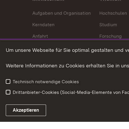
Aufgaben und Organisation
Hochschulen
Kerndaten
Studium
Anfahrt
Forschung
International
Um unsere Webseite für Sie optimal gestalten und v
Europa
Weitere Informationen zu Cookies erhalten Sie in un
Kunst und Kul
Technisch notwendige Cookies
Drittanbieter-Cookies (Social-Media-Elemente von Fac
Link zum Landesportal
Akzeptieren