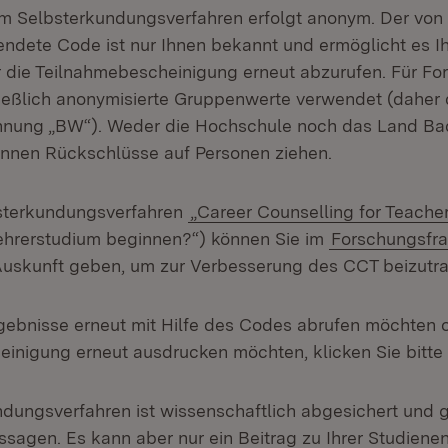
m Selbsterkundungsverfahren erfolgt anonym. Der von 
ndete Code ist nur Ihnen bekannt und ermöglicht es Ih
 die Teilnahmebescheinigung erneut abzurufen. Für F
eßlich anonymisierte Gruppenwerte verwendet (daher 
nung „BW“). Weder die Hochschule noch das Land Ba
nnen Rückschlüsse auf Personen ziehen.
terkundungsverfahren
„Career Counselling for Teache
 Lehrerstudium beginnen?“) können Sie im
Forschungsfr
Auskunft geben, um zur Verbesserung des CCT beizutr
Ergebnisse erneut mit Hilfe des Codes abrufen möchten o
inigung erneut ausdrucken möchten, klicken Sie bitte
dungsverfahren ist wissenschaftlich abgesichert und gi
ssagen. Es kann aber nur ein Beitrag zu Ihrer Studien