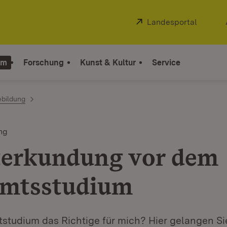
Extern:
Landesportal
(Öffnet
um
Forschung
Kunst & Kultur
Service
ebildung
ng
terkundung vor dem
mtsstudium
tstudium das Richtige für mich? Hier gelangen S