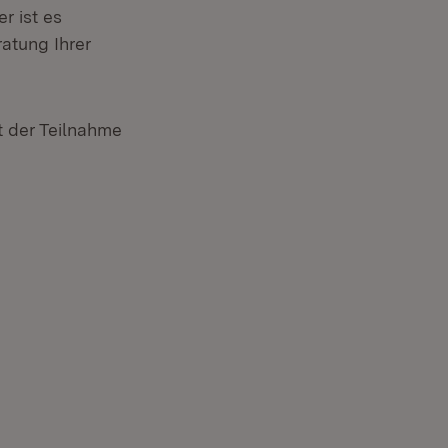
r ist es
atung Ihrer
t der Teilnahme