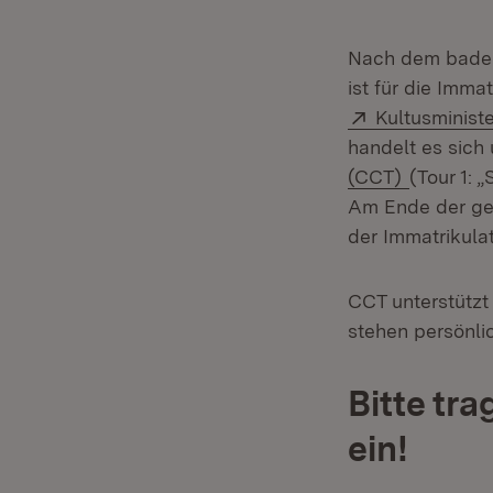
Nach dem baden
ist für die Imm
Extern:
Kultusminist
handelt es sic
(CCT)
(Tour 1: 
Am Ende der gef
der Immatrikula
CCT unterstützt
stehen persönli
Bitte tra
ein!