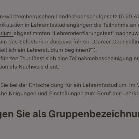
-württembergischen Landeshochschulgesetz (§ 60 Abs
atrikulation in Lehramtsstudiengängen die Teilnahme an
(Öffnet in neuem Fenster)
erium
abgestimmten "Lehrerorientierungstest" nachzuw
h um das Selbsterkundungsverfahren
„Career Counsellin
„Soll ich ein Lehrerstudium beginnen?“).
ührten Tour lässt sich eine Teilnahmebescheinigung ers
tion als Nachweis dient.
 Sie bei der Entscheidung für ein Lehramtsstudium. Im
che Neigungen und Einstellungen zum Beruf der Lehrkra
gen Sie als
Gruppenbezeichnu