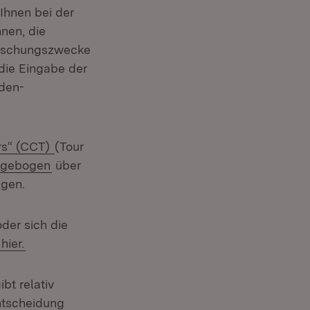
Ihnen bei der
nen, die
orschungszwecke
die Eingabe der
den-
rs“ (CCT)
(Tour
agebogen
über
agen.
der sich die
hier.
bt relativ
entscheidung