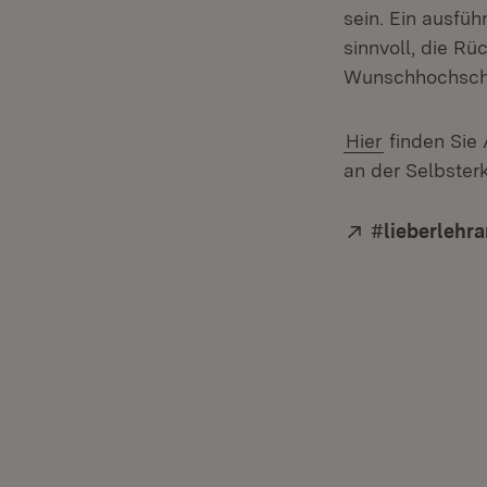
sein. Ein ausfüh
sinnvoll, die R
Wunschhochschu
Hier
finden Sie 
an der Selbster
Extern:
#lieberlehr