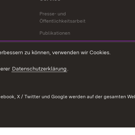
Presse- und
Öffentlichkeitsarbeit
Publikationen
Kontakt
es
erbessern zu können, verwenden wir Cookies.
Mediathek
serer
Datenschutzerklärung
.
Ausschreibungen
tur
ebook, X / Twitter und Google werden auf der gesamten Webs
Kontakt
Benutzungshinweise
Datens