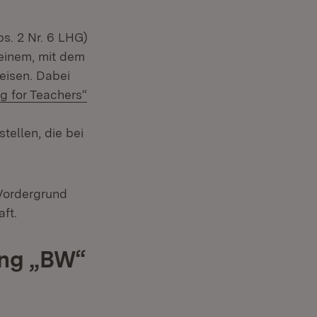
. 2 Nr. 6 LHG)
 einem, mit dem
eisen. Dabei
g for Teachers“
tellen, die bei
 Vordergrund
ft.
ng „
BW“