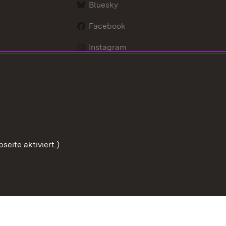
Bluesky
Facebook
Instagram
LinkedIn
Social Wall
Youtube
eite aktiviert.)
Zum Seitenanfang
chutz
Barrierefreiheit
Impressum
Cookies