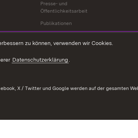
Presse- und
Öffentlichkeitsarbeit
Publikationen
Kontakt
es
erbessern zu können, verwenden wir Cookies.
Mediathek
serer
Datenschutzerklärung
.
Ausschreibungen
tur
ebook, X / Twitter und Google werden auf der gesamten Webs
Kontakt
Benutzungshinweise
Datens