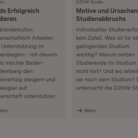
um
DZHW-Studie
ds Erfolgreich
Motive und Ursachen
dieren
Studienabbruchs
ründerkultur,
Individueller Studienerfol
enschaftlich Arbeiten
kein Zufall. Was ist für ei
 Unterstützung im
gelingendes Studium
ienbeginn - mit diesem
wichtig? Warum setzen
ds möchte Baden-
Studierende ihr Studium
ttemberg den
nicht fort? Und wo arbei
ienerfolg steigern und
sie nach dem Studium? 
Neugier auf
untersucht die DZHW-St
enschaft unterstützen.
ehr
Mehr