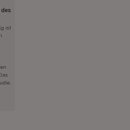
 des
g ist
n
ten
Das
udie.