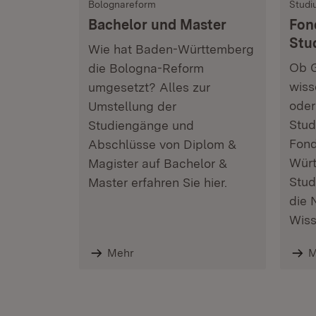
Bolognareform
Studi
Bachelor und Master
Fon
Stu
Wie hat Baden-Württemberg
Ob G
die Bologna-Reform
wiss
umgesetzt? Alles zur
oder
Umstellung der
Stud
Studiengänge und
Fon
Abschlüsse von Diplom &
Wür
Magister auf Bachelor &
Stud
Master erfahren Sie hier.
die 
Wiss
Mehr
M