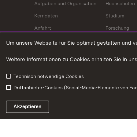
Aufgaben und Organisation
Hochschulen
Kerndaten
Studium
Anfahrt
Forschung
International
Um unsere Webseite für Sie optimal gestalten und v
Europa
Weitere Informationen zu Cookies erhalten Sie in un
Kunst und Kul
Technisch notwendige Cookies
Drittanbieter-Cookies (Social-Media-Elemente von Fac
Link zum Landesportal
Akzeptieren