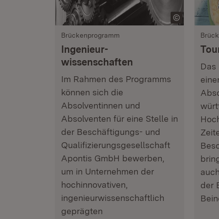
Brückenprogramm
Brüc
Ingenieur-
Tour
wissenschaften
Das
Im Rahmen des Programms
eine
können sich die
Abso
Absolventinnen und
würt
Absolventen für eine Stelle in
Hoch
der Beschäftigungs- und
Zeit
Qualifizierungsgesellschaft
Besc
Apontis GmbH bewerben,
brin
um in Unternehmen der
auch
hochinnovativen,
der 
ingenieurwissenschaftlich
Bein
geprägten