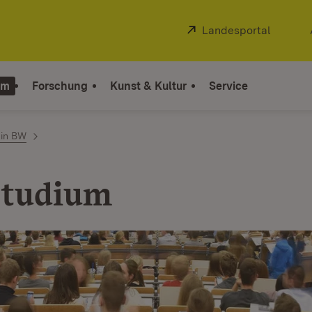
Extern:
Landesportal
(Öffnet
um
Forschung
Kunst & Kultur
Service
 in BW
Studium