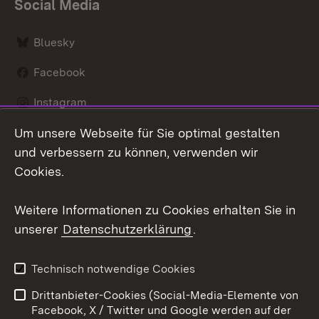
Social Media
Bluesky
Facebook
Instagram
Um unsere Webseite für Sie optimal gestalten
LinkedIn
und verbessern zu können, verwenden wir
Social Wall
Cookies.
Youtube
Weitere Informationen zu Cookies erhalten Sie in
unserer
Datenschutzerklärung
.
Zum 
Kontakt
Benutzungshinweise
Technisch notwendige Cookies
Datenschutz
Barrierefreiheit
Drittanbieter-Cookies (Social-Media-Elemente von
Impressum
Cookies
Facebook, X / Twitter und Google werden auf der