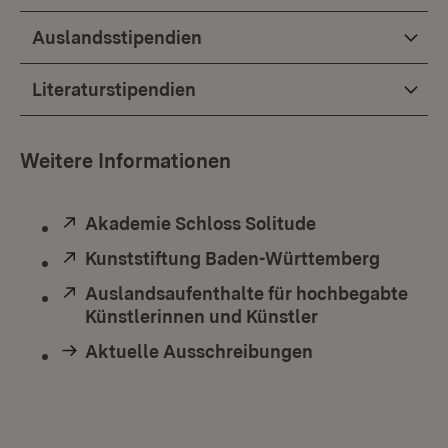
Auslandsstipendien
Literaturstipendien
Weitere Informationen
Extern:
Akademie Schloss Solitude
(Öffnet in neue
Extern:
Kunststiftung Baden-Württemberg
(Öffnet
Extern:
Auslandsaufenthalte für hochbegabte
Künstlerinnen und Künstler
(Öffnet in neu
Aktuelle Ausschreibungen