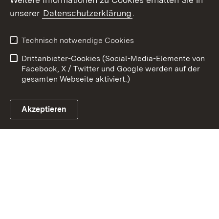
unserer
Datenschutzerklärung
.
Zum 
Kontakt
Benutzungshinweise
Technisch notwendige Cookies
Datenschutz
Barrierefreiheit
Drittanbieter-Cookies (Social-Media-Elemente von
Impressum
Cookies
Facebook, X / Twitter und Google werden auf der
gesamten Webseite aktiviert.)
Akzeptieren
Link zum Landesportal