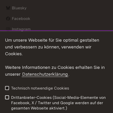
Bluesky
Facebook
Instagram
Um unsere Webseite für Sie optimal gestalten
LinkedIn
und verbessern zu können, verwenden wir
Social Wall
Cookies.
Youtube
Weitere Informationen zu Cookies erhalten Sie in
unserer
Datenschutzerklärung
.
Zum 
Kontakt
Benutzungshinweise
Technisch notwendige Cookies
Datenschutz
Barrierefreiheit
Drittanbieter-Cookies (Social-Media-Elemente von
Impressum
Cookies
Facebook, X / Twitter und Google werden auf der
gesamten Webseite aktiviert.)