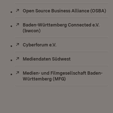
Extern:
Open Source Business Alliance (OSBA)
(Öf
Extern:
Baden-Württemberg Connected e.V.
(bwcon)
(Öffnet in neuem Fenster)
Extern:
Cyberforum e.V.
(Öffnet in neuem Fenster)
Extern:
Mediendaten Südwest
(Öffnet in neuem Fe
Extern:
Medien- und Filmgesellschaft Baden-
Württemberg (MFG)
(Öffnet in neuem Fens