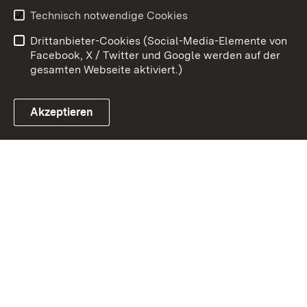
Technisch notwendige Cookies
Datenschutz
Barrierefreiheit
Drittanbieter-Cookies (Social-Media-Elemente von
Impressum
Cookies
Facebook, X / Twitter und Google werden auf der
gesamten Webseite aktiviert.)
Akzeptieren
Link zum Landesportal