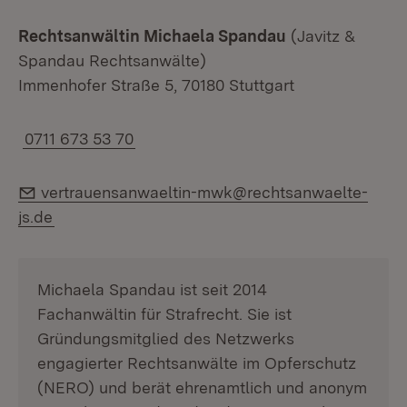
Rechtsanwältin Michaela Spandau
(Javitz &
Spandau Rechtsanwälte)
Immenhofer Straße 5, 70180 Stuttgart
0711 673 53 70
E-Mail:
vertrauensanwaeltin-mwk@rechtsanwaelte-
js.de
Michaela Spandau ist seit 2014
Fachanwältin für Strafrecht. Sie ist
Gründungsmitglied des Netzwerks
engagierter Rechtsanwälte im Opferschutz
(NERO) und berät ehrenamtlich und anonym