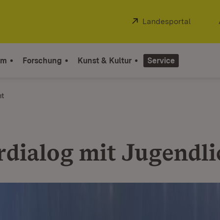
Extern:
Landesportal
(Öffnet
um
Forschung
Kunst & Kultur
Service
ht
rdialog mit Jugendl