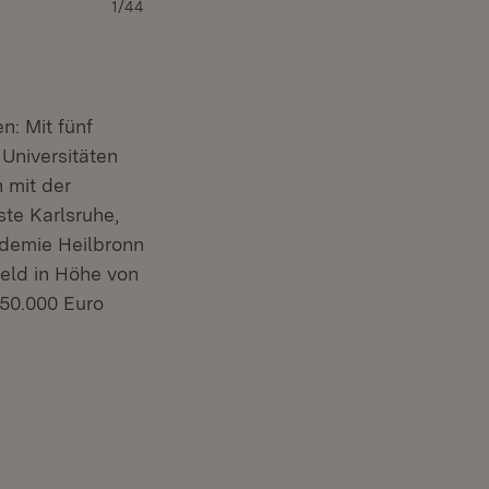
1/44
: Mit fünf
Universitäten
 mit der
te Karlsruhe,
demie Heilbronn
geld in Höhe von
 50.000 Euro