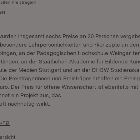
 allen Preisträgern
en
(Öffnet in neuem Fenster)
wurden insgesamt sechs Preise an 20 Personen vergeben
besondere Lehrpersönlichkeiten und -konzepte an den 
bingen, an der Pädagogischen Hochschule Weingar-ten
lingen, an der Staatlichen Akademie für Bildende Küns
ule der Medien Stuttgart und an der DHBW Studienaka
ie Preisträgerinnen und Preisträger erhalten ein Preis
uro. Der Preis für offene Wissenschaft ist ebenfalls mit
hnet ein Projekt aus, das
aft nachhaltig wirkt.
(Öffnet in neuem Fenster)
lung
ersicht