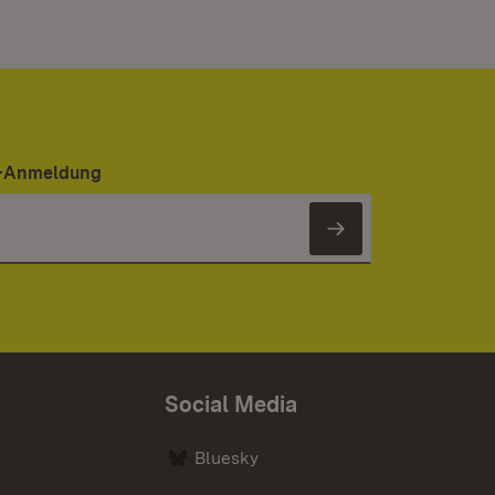
er-Anmeldung
Newsletter 
Social Media
Bluesky