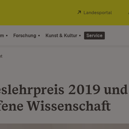
Extern:
Landesportal
(Öffnet
um
Forschung
Kunst & Kultur
Service
ht
slehrpreis 2019 und
ffene Wissenschaft