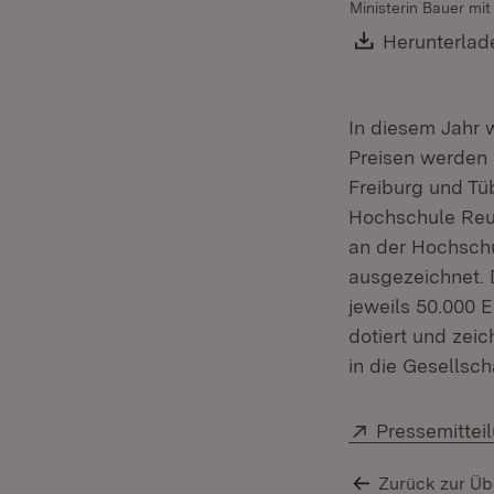
Ministerin Bauer mit
Download:
Herunterlad
In diesem Jahr 
Preisen werden 
Freiburg und Tü
Hochschule Reut
an der Hochsch
ausgezeichnet. D
jeweils 50.000 E
dotiert und zeic
in die Gesellsch
Extern:
Pressemittei
Zurück zur Üb