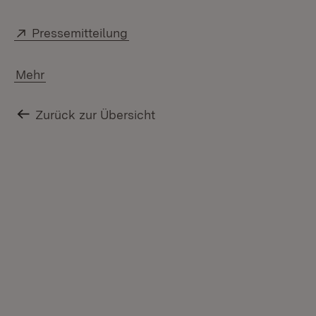
Extern:
(Öffnet in neuem Fenster)
Pressemitteilung
Mehr
Zurück zur Übersicht