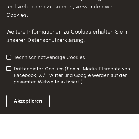
und verbessern zu können, verwenden wir
Social Wall
Cookies.
Youtube
Weitere Informationen zu Cookies erhalten Sie in
unserer
Datenschutzerklärung
.
Zum 
Kontakt
Benutzungshinweise
Technisch notwendige Cookies
Datenschutz
Barrierefreiheit
Drittanbieter-Cookies (Social-Media-Elemente von
Impressum
Cookies
Facebook, X / Twitter und Google werden auf der
gesamten Webseite aktiviert.)
Akzeptieren
Link zum Landesportal