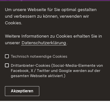
Um unsere Webseite für Sie optimal gestalten
LinkedIn
und verbessern zu können, verwenden wir
Social Wall
Cookies.
Youtube
Weitere Informationen zu Cookies erhalten Sie in
unserer
Datenschutzerklärung
.
Zum 
Kontakt
Benutzungshinweise
Technisch notwendige Cookies
Datenschutz
Barrierefreiheit
Drittanbieter-Cookies (Social-Media-Elemente von
Impressum
Cookies
Facebook, X / Twitter und Google werden auf der
gesamten Webseite aktiviert.)
Akzeptieren
Link zum Landesportal