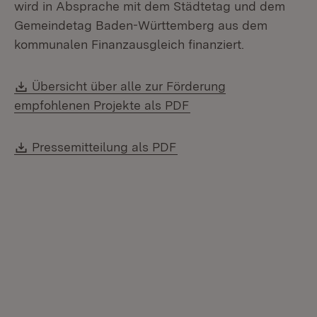
wird in Absprache mit dem Städtetag und dem
Gemeindetag Baden-Württemberg aus dem
kommunalen Finanzausgleich finanziert.
Download:
Übersicht über alle zur Förderung
(Öffnet in neuem Fens
empfohlenen Projekte als PDF
Download:
(Öffnet in neuem Fenste
Pressemitteilung als PDF