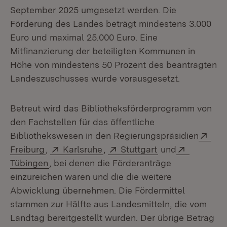
September 2025 umgesetzt werden. Die
Förderung des Landes beträgt mindestens 3.000
Euro und maximal 25.000 Euro. Eine
Mitfinanzierung der beteiligten Kommunen in
Höhe von mindestens 50 Prozent des beantragten
Landeszuschusses wurde vorausgesetzt.
Betreut wird das Bibliotheksförderprogramm von
den Fachstellen für das öffentliche
Ext
Bibliothekswesen in den Regierungspräsidien
(Öffnet in neuem Fenster)
Extern:
(Öffnet in neuem Fenster)
Extern:
(Öffnet in neuem
Extern:
Freiburg
,
Karlsruhe
,
Stuttgart
und
(Öffnet in neuem Fenster)
Tübingen
, bei denen die Förderanträge
einzureichen waren und die die weitere
Abwicklung übernehmen. Die Fördermittel
stammen zur Hälfte aus Landesmitteln, die vom
Landtag bereitgestellt wurden. Der übrige Betrag