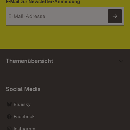
E-Mail zur Newsletter-Anmeldung
News
Themenübersicht
Social Media
Bluesky
Facebook
Instagram