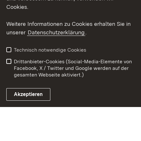
Social Wall
Cookies.
Youtube
Weitere Informationen zu Cookies erhalten Sie in
unserer
Datenschutzerklärung
.
Zum 
Kontakt
Benutzungshinweise
Technisch notwendige Cookies
Datenschutz
Barrierefreiheit
Drittanbieter-Cookies (Social-Media-Elemente von
Impressum
Cookies
Facebook, X / Twitter und Google werden auf der
gesamten Webseite aktiviert.)
Akzeptieren
Link zum Landesportal