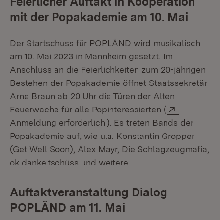
Feierlicher Auftakt in Kooperation
mit der Popakademie am 10. Mai
Der Startschuss für POPLÄND wird musikalisch
am 10. Mai 2023 in Mannheim gesetzt. Im
Anschluss an die Feierlichkeiten zum 20-jährigen
Bestehen der Popakademie öffnet Staatssekretär
Arne Braun ab 20 Uhr die Türen der Alten
Extern:
Feuerwache für alle Popinteressierten (
(Öffnet in neuem Fenster)
Anmeldung erforderlich
). Es treten Bands der
Popakademie auf, wie u.a. Konstantin Gropper
(Get Well Soon), Alex Mayr, Die Schlagzeugmafia,
ok.danke.tschüss und weitere.
Auftaktveranstaltung Dialog
POPLÄND am 11. Ma
i