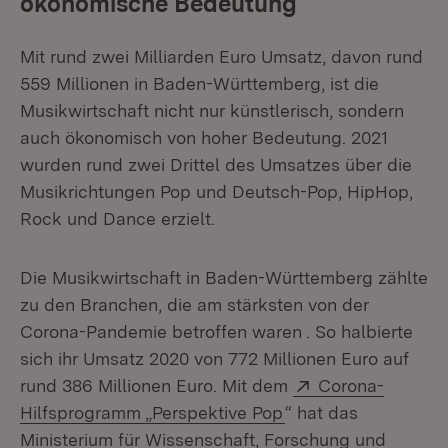
ökonomische Bedeutung
Mit rund zwei Milliarden Euro Umsatz, davon rund
559 Millionen in Baden-Württemberg, ist die
Musikwirtschaft nicht nur künstlerisch, sondern
auch ökonomisch von hoher Bedeutung. 2021
wurden rund zwei Drittel des Umsatzes über die
Musikrichtungen Pop und Deutsch-Pop, HipHop,
Rock und Dance erzielt.
Die Musikwirtschaft in Baden-Württemberg zählte
zu den Branchen, die am stärksten von der
Corona-Pandemie betroffen waren . So halbierte
sich ihr Umsatz 2020 von 772 Millionen Euro auf
Extern:
rund 386 Millionen Euro. Mit dem
Corona-
(Öffnet in neuem Fe
Hilfsprogramm „Perspektive Pop
“ hat das
Ministerium für Wissenschaft, Forschung und