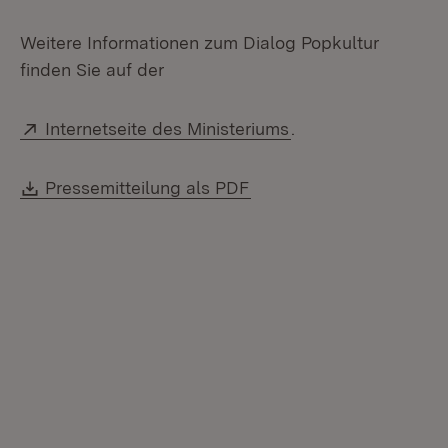
Weitere Informationen zum Dialog Popkultur
finden Sie auf der
Extern:
(Öffnet in neuem F
Internetseite des Ministeriums
.
Download:
(Öffnet in neuem Fenste
Pressemitteilung als PDF