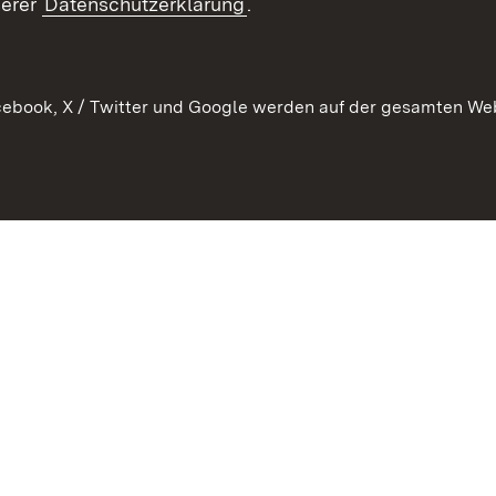
serer
Datenschutzerklärung
.
Ausschreibungen
tur
ebook, X / Twitter und Google werden auf der gesamten Webs
Kontakt
Benutzungshinweise
Datens