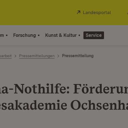
Extern:
Landesportal
(Öffnet
um
Forschung
Kunst & Kultur
Service
sarbeit
Pressemitteilungen
Pressemitteilung
a-Nothilfe: Förderu
sakademie Ochsenh