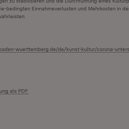
ngen zu stabilisieren und die Durchführung eines Kultu
e-bedingten Einnahmeverlusten und Mehrkosten in de
ährleisten.
baden-wuerttemberg.de/de/kunst-kultur/corona-unter
n neuem Fenster)
(Öffnet in neuem Fenster)
lung als PDF