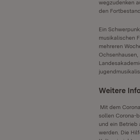
wegzudenken au
den Fortbestand
Ein Schwerpunkt
musikalischen F
mehreren Woche
Ochsenhausen, u
Landesakademie
jugendmusikali
Weitere Inf
Mit dem Corona
sollen Corona-b
und ein Betrieb
werden. Die Hilf