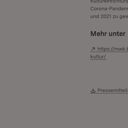
Kultureinrichtu
Corona-Pandemi
und 2021 zu gew
Mehr unter
Extern:
https://mwk.
(Öffnet i
kultur/
Download:
Pressemittei