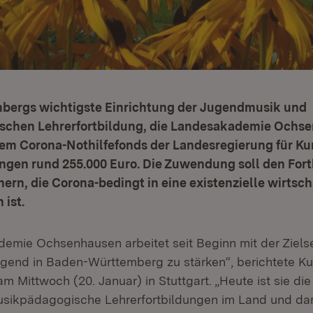
ergs wichtigste Einrichtung der Jugendmusik und
chen Lehrerfortbildung, die Landesakademie Ochs
m Corona-Nothilfefonds der Landesregierung für Ku
ungen rund 255.000 Euro. Die Zuwendung soll den For
hern, die Corona-bedingt in eine existenzielle wirtsch
 ist.
emie Ochsenhausen arbeitet seit Beginn mit der Zielse
gend in Baden-Württemberg zu stärken“, berichtete Ku
m Mittwoch (20. Januar) in Stuttgart. „Heute ist sie die
 musikpädagogische Lehrerfortbildungen im Land und dam