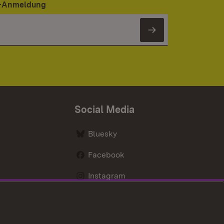
er-Anmeldung
Newsletter 
Social Media
Bluesky
Facebook
Instagram
LinkedIn
Social Wall