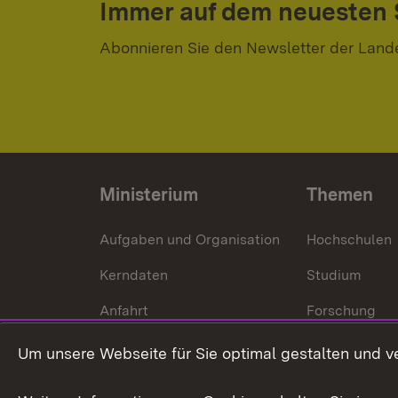
Immer auf dem neuesten
Abonnieren Sie den Newsletter der Land
Ministerium
Themen
Aufgaben und Organisation
Hochschulen
Kerndaten
Studium
Anfahrt
Forschung
International
Um unsere Webseite für Sie optimal gestalten und v
Europa