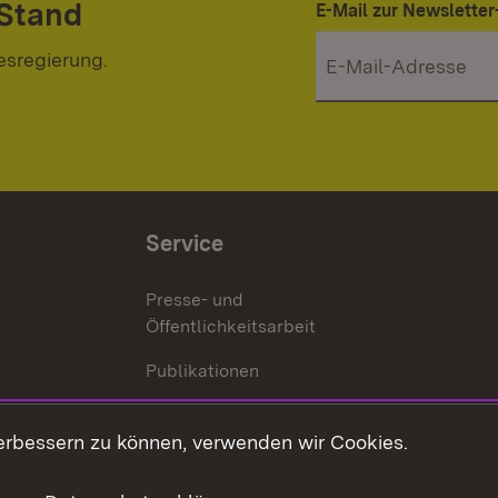
 Stand
E-Mail zur Newslett
esregierung.
Service
Presse- und
Öffentlichkeitsarbeit
Publikationen
Kontakt
es
erbessern zu können, verwenden wir Cookies.
Mediathek