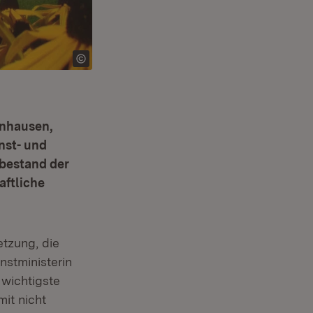
enhausen,
nst- und
tbestand der
aftliche
tzung, die
nstministerin
 wichtigste
it nicht