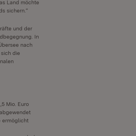
Das Land möchte
s sichern.“
räfte und der
endbegegnung. In
Übersee nach
sich die
onalen
,5 Mio. Euro
n abgewendet
 ermöglicht