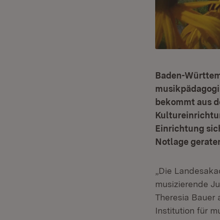
Baden-Württemb
musikpädagogis
bekommt aus de
Kultureinricht
Einrichtung sic
Notlage geraten
„Die Landesakad
musizierende Ju
Theresia Bauer a
Institution für