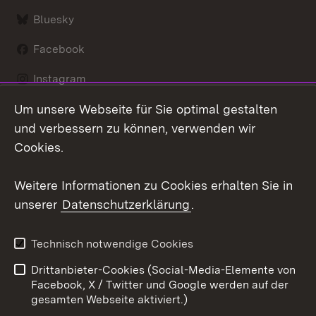
Bluesky
Facebook
Instagram
Um unsere Webseite für Sie optimal gestalten
LinkedIn
und verbessern zu können, verwenden wir
Social Wall
Cookies.
Youtube
Weitere Informationen zu Cookies erhalten Sie in
unserer
Datenschutzerklärung
.
Zum 
Kontakt
Benutzungshinweise
Technisch notwendige Cookies
Datenschutz
Barrierefreiheit
Drittanbieter-Cookies (Social-Media-Elemente von
Impressum
Cookies
Facebook, X / Twitter und Google werden auf der
gesamten Webseite aktiviert.)