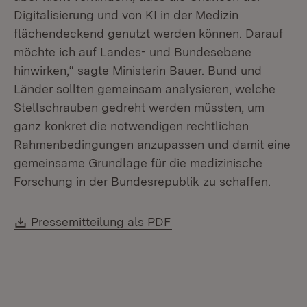
Digitalisierung und von KI in der Medizin
flächendeckend genutzt werden können. Darauf
möchte ich auf Landes- und Bundesebene
hinwirken,“ sagte Ministerin Bauer. Bund und
Länder sollten gemeinsam analy­sieren, welche
Stellschrauben ge­dreht werden müssten, um
ganz konkret die notwendigen rechtlichen
Rahmen­bedingungen anzupassen und damit eine
gemeinsame Grundlage für die medizinische
Forschung in der Bundesrepublik zu schaffen.
Download:
(Öffnet in neuem Fenste
Pressemitteilung als PDF