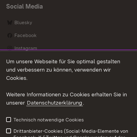
Social Media
Bluesky
Facebook
Instagram
Um unsere Webseite für Sie optimal gestalten
LinkedIn
und verbessern zu können, verwenden wir
Social Wall
Cookies.
Youtube
Weitere Informationen zu Cookies erhalten Sie in
unserer
Datenschutzerklärung
.
Zum 
Kontakt
Benutzungshinweise
Technisch notwendige Cookies
Datenschutz
Barrierefreiheit
Drittanbieter-Cookies (Social-Media-Elemente von
Impressum
Cookies