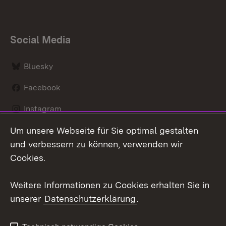
Social Media
Bluesky
Facebook
Instagram
Um unsere Webseite für Sie optimal gestalten
LinkedIn
und verbessern zu können, verwenden wir
Social Wall
Cookies.
Youtube
Weitere Informationen zu Cookies erhalten Sie in
unserer
Datenschutzerklärung
.
Zum 
Kontakt
Benutzungshinweise