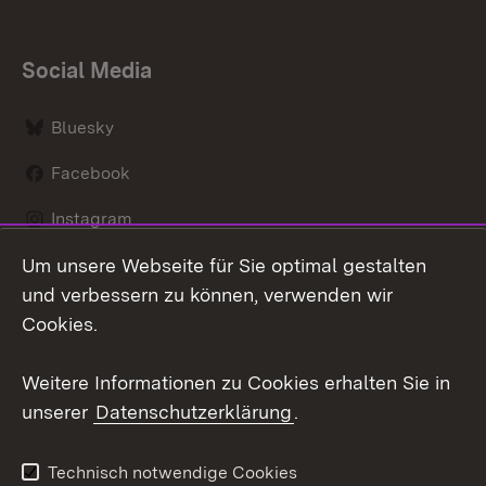
Social Media
Bluesky
Facebook
Instagram
Um unsere Webseite für Sie optimal gestalten
LinkedIn
und verbessern zu können, verwenden wir
Social Wall
Cookies.
Youtube
Weitere Informationen zu Cookies erhalten Sie in
unserer
Datenschutzerklärung
.
Zum 
Kontakt
Benutzungshinweise
Technisch notwendige Cookies
Datenschutz
Barrierefreiheit