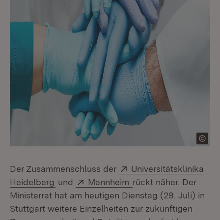
Extern:
Der Zusammenschluss der
Universitätsklinika
(Öffnet in neuem Fenster)
Extern:
(Öffnet in neuem Fens
Heidelberg
und
Mannheim
rückt näher. Der
Ministerrat hat am heutigen Dienstag (29. Juli) in
Stuttgart weitere Einzelheiten zur zukünftigen