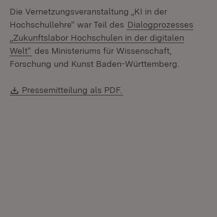
Die Vernetzungsveranstaltung „KI in der
Hochschullehre“ war Teil des
Dialogprozesses
„Zukunftslabor Hochschulen in der digitalen
Welt“
des Ministeriums für Wissenschaft,
Forschung und Kunst Baden-Württemberg.
Download:
(Öffnet in neuem Fenste
Pressemitteilung als PDF.