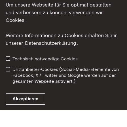
Um unsere Webseite für Sie optimal gestalten
LinkedIn
und verbessern zu können, verwenden wir
Social Wall
Cookies.
Youtube
Weitere Informationen zu Cookies erhalten Sie in
unserer
Datenschutzerklärung
.
Zum 
Kontakt
Benutzungshinweise
Technisch notwendige Cookies
Datenschutz
Barrierefreiheit
Drittanbieter-Cookies (Social-Media-Elemente von
Impressum
Cookies
Facebook, X / Twitter und Google werden auf der
gesamten Webseite aktiviert.)
Akzeptieren
Link zum Landesportal