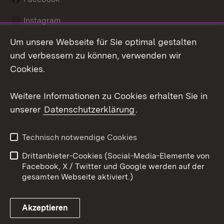
Instagram
Um unsere Webseite für Sie optimal gestalten
LinkedIn
und verbessern zu können, verwenden wir
Social Wall
Cookies.
Youtube
Weitere Informationen zu Cookies erhalten Sie in
unserer
Datenschutzerklärung
.
Zum 
Kontakt
Benutzungshinweise
Technisch notwendige Cookies
Datenschutz
Barrierefreiheit
Drittanbieter-Cookies (Social-Media-Elemente von
Impressum
Cookies
Facebook, X / Twitter und Google werden auf der
gesamten Webseite aktiviert.)
Akzeptieren
Link zum Landesportal