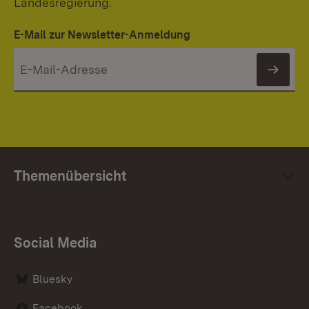
Landesregierung.
E-Mail zur Newsletter-Anmeldung
News
Themenübersicht
Social Media
Bluesky
Facebook