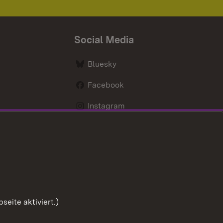
Social Media
Bluesky
Facebook
Instagram
LinkedIn
Social Wall
Youtube
eite aktiviert.)
Zum Sei