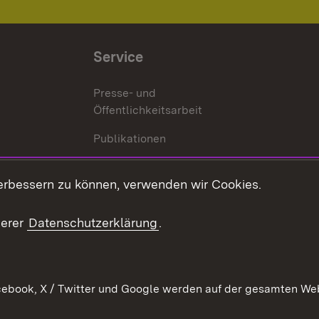
Service
Presse- und
Öffentlichkeitsarbeit
Publikationen
Kontakt
es
erbessern zu können, verwenden wir Cookies.
Mediathek
serer
Datenschutzerklärung
.
Ausschreibungen
tur
ebook, X / Twitter und Google werden auf der gesamten Webs