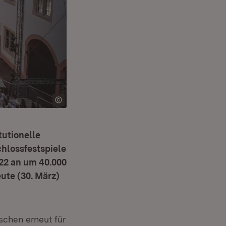
tutionelle
chlossfestspiele
22 an um 40.000
eute (30. März)
schen erneut für