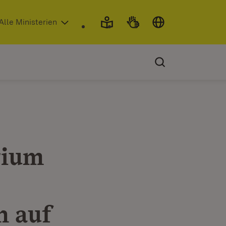
 in neuem Fenster)
Alle Ministerien
rium
n auf