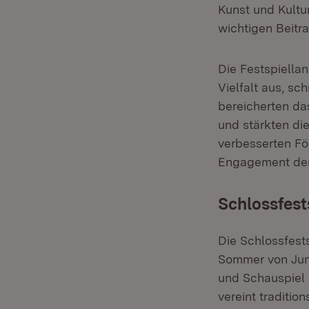
Kunst und Kultur
wichtigen Beitr
Die Festspiella
Vielfalt aus, sc
bereicherten da
und stärkten die
verbesserten Fö
Engagement der 
Schlossfest
Die Schlossfests
Sommer von Juni
und Schauspiel 
vereint traditio