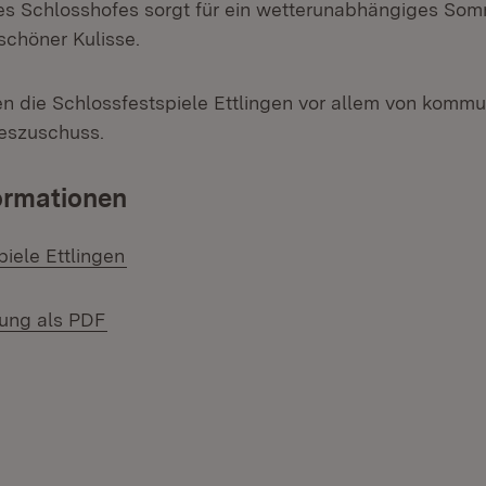
 Schlosshofes sorgt für ein wetterunabhängiges Somm
schöner Kulisse.
en die Schlossfestspiele Ettlingen vor allem von kommu
eszuschuss.
ormationen
(Öffnet in neuem Fenster)
piele Ettlingen
(Öffnet in neuem Fenster)
lung als PDF