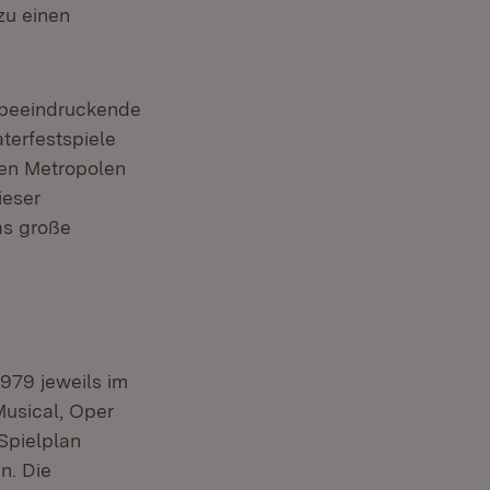
zu einen
 beeindruckende
aterfestspiele
hen Metropolen
ieser
as große
1979 jeweils im
Musical, Oper
Spielplan
n. Die