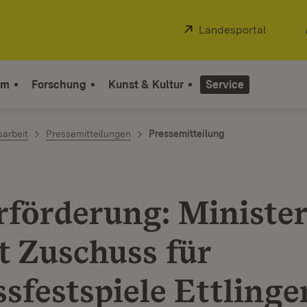
Extern:
Landesportal
(Öffnet
um
Forschung
Kunst & Kultur
Service
sarbeit
Pressemitteilungen
Pressemitteilung
rförderung: Ministe
t Zuschuss für
sfestspiele Ettlinge