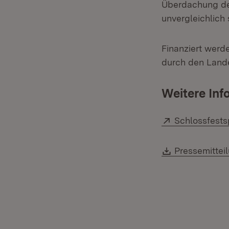
Überdachung des
unvergleichlich 
Finanziert werd
durch den Land
Weitere Inf
Extern:
Schlossfests
Download:
Pressemittei