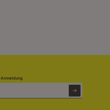
er-Anmeldung
Newsletter 