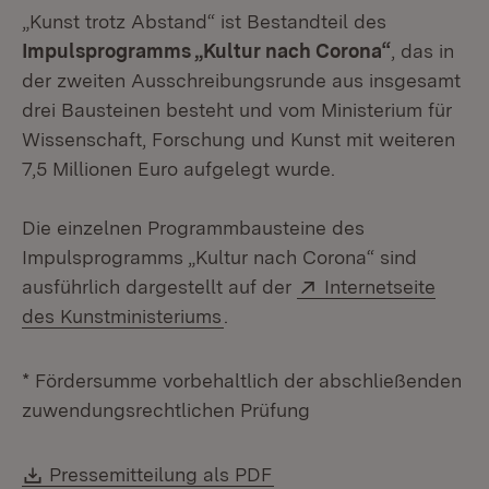
„Kunst trotz Abstand“ ist Bestandteil des
Impulsprogramms „Kultur nach Corona“
, das in
der zweiten Ausschreibungsrunde aus insgesamt
drei Bausteinen besteht und vom Ministerium für
Wissenschaft, Forschung und Kunst mit weiteren
7,5 Millionen Euro aufgelegt wurde.
Die einzelnen Programmbausteine des
Impulsprogramms „Kultur nach Corona“ sind
Extern:
ausführlich dargestellt auf der
Internetseite
(Öffnet in neuem Fenster)
des Kunstministeriums
.
* Fördersumme vorbehaltlich der abschließenden
zuwendungsrechtlichen Prüfung
Download:
(Öffnet in neuem Fenste
Pressemitteilung als PDF