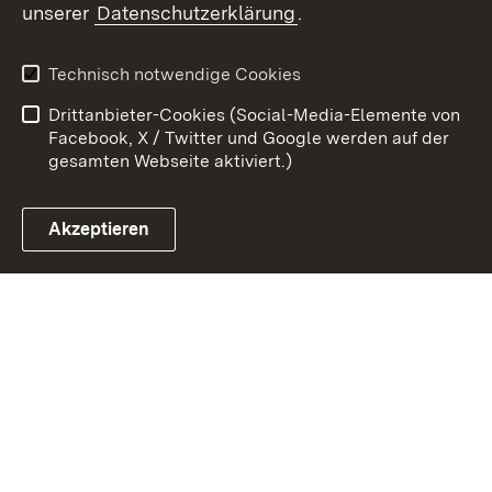
unserer
Datenschutzerklärung
.
Zum 
Kontakt
Benutzungshinweise
Technisch notwendige Cookies
Datenschutz
Barrierefreiheit
Drittanbieter-Cookies (Social-Media-Elemente von
Impressum
Cookies
Facebook, X / Twitter und Google werden auf der
gesamten Webseite aktiviert.)
Akzeptieren
Link zum Landesportal