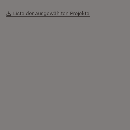
Download:
(Öffnet in neuem
Liste der ausgewählten Projekte