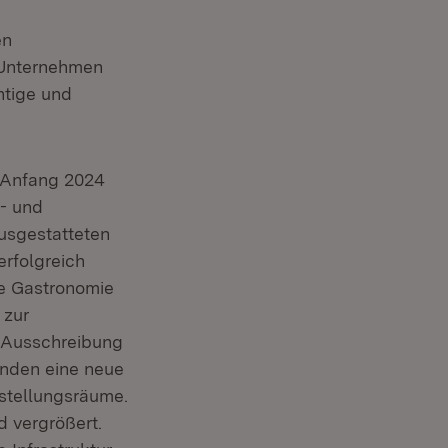
n neuem Fenster)
en
 Unternehmen
htige und
 Anfang 2024
- und
ausgestatteten
rfolgreich
ie Gastronomie
 zur
e Ausschreibung
anden eine neue
stellungsräume.
 vergrößert.