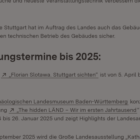
üche und neueste Veranstaltungstechnik verbessern die
rie Stuttgart hat im Auftrag des Landes auch das Ge
 den technischen Betrieb des Gebäudes sicher.
ungstermine bis 2025:
Extern:
(Öffnet in neuem
g
„Florian Slotawa. Stuttgart sichten“
ist von 5. April 
rn:
(Öff
häologischen Landesmuseum Baden-Württemberg
konz
Extern:
(
ung
„The hidden LÄND – Wir im ersten Jahrtausend
“
bis 26. Januar 2025 und zeigt Highlights der Landesa
eptember 2025 wird die Große Landesausstellung „Kath