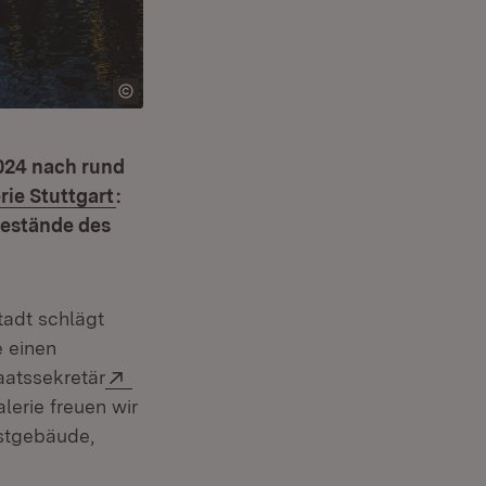
2024 nach rund
(Öffnet in neuem Fenster)
rie Stuttgart
:
bestände des
net in neuem Fenster)
tadt schlägt
e einen
Extern:
aatssekretär
lerie freuen wir
nstgebäude,