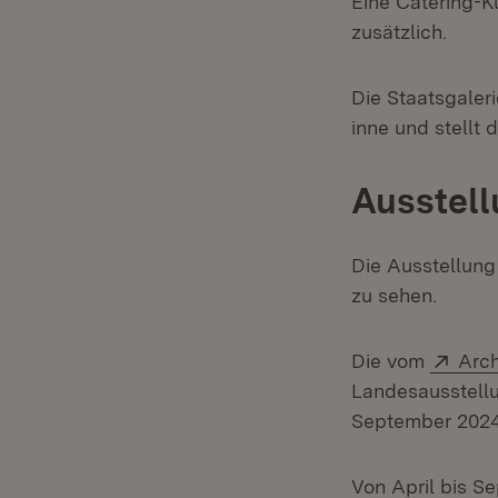
Eine Catering-K
zusätzlich.
Die Staatsgale
inne und stellt
Ausstell
Die Ausstellun
zu sehen.
Exte
Die vom
Arc
Landesausstell
September 2024 
Von April bis S