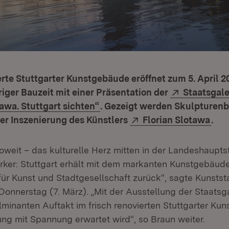
rte Stuttgarter Kunstgebäude eröffnet zum 5. April 
Extern:
iger Bauzeit mit einer Präsentation der
Staatsgale
(Öffnet in neuem Fenster)
tawa. Stuttgart sichten“
. Gezeigt werden Skulpturen
Extern:
(Öff
er Inszenierung des Künstlers
Florian Slotawa
.
soweit – das kulturelle Herz mitten in der Landeshaupts
ärker: Stuttgart erhält mit dem markanten Kunstgebäud
für Kunst und Stadtgesellschaft zurück“, sagte Kunstst
net in neuem Fenster)
onnerstag (7. März). „Mit der Ausstellung der Staatsga
lminanten Auftakt im frisch renovierten Stuttgarter Ku
ng mit Spannung erwartet wird“, so Braun weiter.