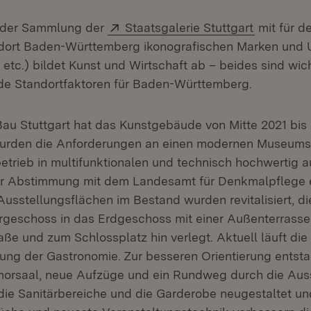
Extern:
(Öffnet i
 der Sammlung der
Staatsgalerie Stuttgart
mit für d
ndort Baden-Württemberg ikonografischen Marken und
 etc.) bildet Kunst und Wirtschaft ab – beides sind wic
ende Standortfaktoren für Baden-Württemberg.
u Stuttgart hat das Kunstgebäude von Mitte 2021 bis
 wurden die Anforderungen an einen modernen Museums
etrieb in multifunktionalen und technisch hochwertig 
r Abstimmung mit dem Landesamt für Denkmalpflege e
Ausstellungsflächen im Bestand wurden revitalisiert, d
geschoss in das Erdgeschoss mit einer Außenterrasse
aße und zum Schlossplatz hin verlegt. Aktuell läuft di
tung der Gastronomie. Zur besseren Orientierung entst
orsaal, neue Aufzüge und ein Rundweg durch die Aus
e Sanitärbereiche und die Garderobe neugestaltet und