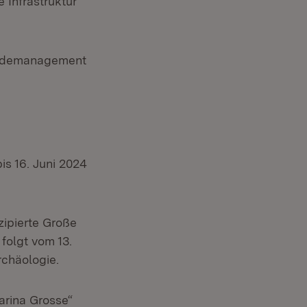
 Infrastruktur
bäudemanagement
 Fenster)
bis 16. Juni 2024
net in neuem Fenster)
ipierte Große
Öffnet in neuem Fenster)
 folgt vom 13.
rchäologie.
arina Grosse“