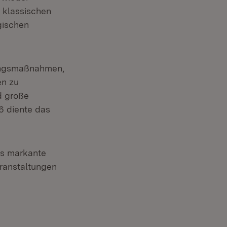
 klassischen
gischen
rungsmaßnahmen,
en zu
d große
6 diente das
as markante
ranstaltungen