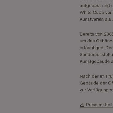
aufgebaut und u
White Cube von 
Kunstverein als 
Bereits von 20
um das Gebäude
ertüchtigen. De
Sonderausstellu
Kunstgebäude a
Nach der im Fr
Gebäude der Öff
zur Verfügung s
Download:
Pressemittei