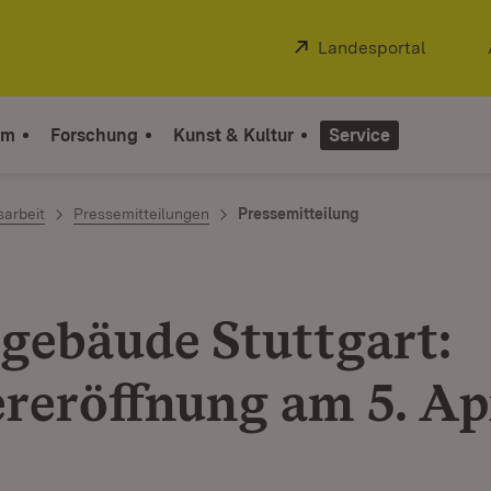
Extern:
Landesportal
(Öffnet
um
Forschung
Kunst & Kultur
Service
sarbeit
Pressemitteilungen
Pressemitteilung
gebäude Stuttgart:
reröffnung am 5. Ap