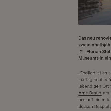
Das neu renovie
zweieinhalbjähr
Extern:
„Florian Slo
Museums in ein
„Endlich ist es 
künftig noch st
lebendigen Ort 
(Öff
Arne Braun
am D
uns auf einen fu
dessen Bespielu