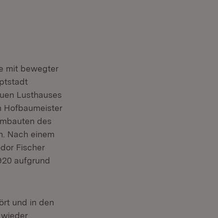
e mit bewegter
ptstadt
euen Lusthauses
n Hofbaumeister
 Umbauten des
en. Nach einem
dor Fischer
1920 aufgrund
rt und in den
 wieder