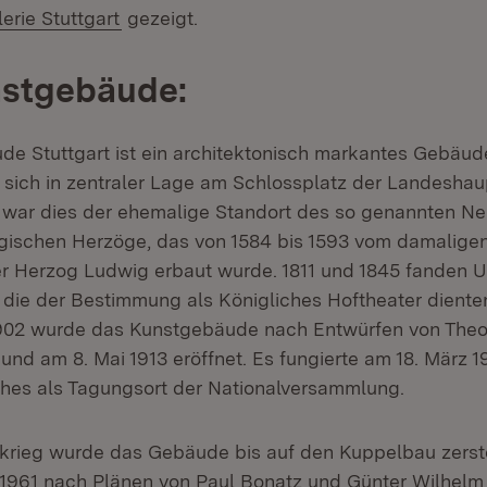
(Öffnet in neuem Fenster)
erie Stuttgart
gezeigt.
stgebäude:
e Stuttgart ist ein architektonisch markantes Gebäud
 sich in zentraler Lage am Schlossplatz der Landeshau
r war dies der ehemalige Standort des so genannten N
gischen Herzöge, das von 1584 bis 1593 vom damalige
r Herzog Ludwig erbaut wurde. 1811 und 1845 fanden
 die der Bestimmung als Königliches Hoftheater dient
1902 wurde das Kunstgebäude nach Entwürfen von Theo
 und am 8. Mai 1913 eröffnet. Es fungierte am 18. März 
hes als Tagungsort der Nationalversammlung.
krieg wurde das Gebäude bis auf den Kuppelbau zerstö
 1961 nach Plänen von Paul Bonatz und Günter Wilhelm