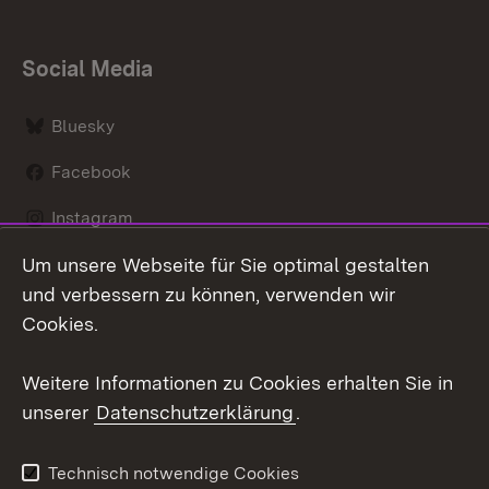
Social Media
Bluesky
Facebook
Instagram
Um unsere Webseite für Sie optimal gestalten
LinkedIn
und verbessern zu können, verwenden wir
Social Wall
Cookies.
Youtube
Weitere Informationen zu Cookies erhalten Sie in
unserer
Datenschutzerklärung
.
Zum 
Kontakt
Benutzungshinweise
Technisch notwendige Cookies
Datenschutz
Barrierefreiheit