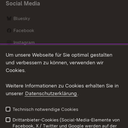
Social Media
Bluesky
Facebook
Instagram
Um unsere Webseite für Sie optimal gestalten
LinkedIn
und verbessern zu können, verwenden wir
Social Wall
Cookies.
Youtube
Weitere Informationen zu Cookies erhalten Sie in
unserer
Datenschutzerklärung
.
Zum 
Kontakt
Benutzungshinweise
Technisch notwendige Cookies
Datenschutz
Barrierefreiheit
Drittanbieter-Cookies (Social-Media-Elemente von
Impressum
Cookies
Facebook, X / Twitter und Google werden auf der