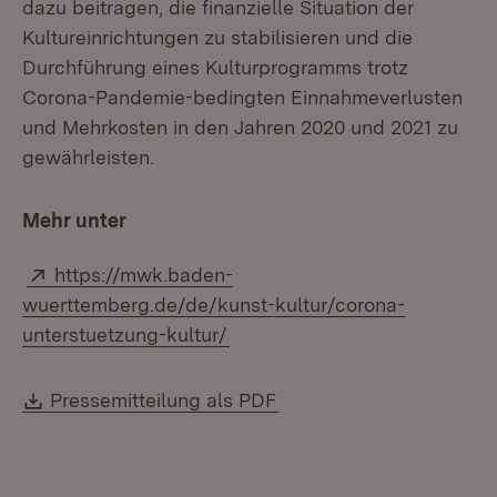
dazu beitragen, die finanzielle Situation der
Kultureinrichtungen zu stabilisieren und die
Durchführung eines Kulturprogramms trotz
Corona-Pandemie-bedingten Einnahmeverlusten
und Mehrkosten in den Jahren 2020 und 2021 zu
gewährleisten.
Mehr unter
Extern:
https://mwk.baden-
wuerttemberg.de/de/kunst-kultur/corona-
(Öffnet in neuem Fenster)
unterstuetzung-kultur/
Download:
(Öffnet in neuem Fenste
Pressemitteilung als PDF