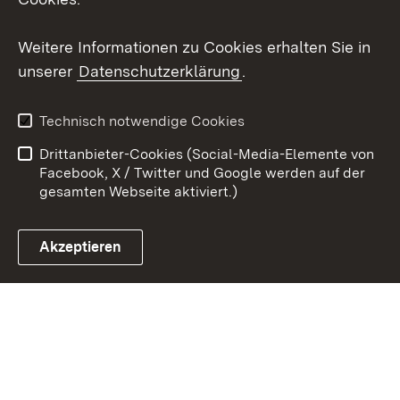
Youtube
Weitere Informationen zu Cookies erhalten Sie in
unserer
Datenschutzerklärung
.
Zum 
Kontakt
Benutzungshinweise
Technisch notwendige Cookies
Datenschutz
Barrierefreiheit
Drittanbieter-Cookies (Social-Media-Elemente von
Impressum
Cookies
Facebook, X / Twitter und Google werden auf der
gesamten Webseite aktiviert.)
Akzeptieren
Link zum Landesportal