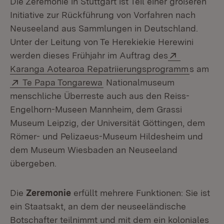
Die Zeremonie in Stuttgart ist Teil einer größeren
Initiative zur Rückführung von Vorfahren nach
Neuseeland aus Sammlungen in Deutschland.
Unter der Leitung von Te Herekiekie Herewini
Extern:
werden dieses Frühjahr im Auftrag des
(Öffnet 
Karanga Aotearoa Repatriierungsprogramm
s am
Extern:
(Öffnet in neuem Fenster)
Te Papa Tongarewa
Nationalmuseum
menschliche Überreste auch aus den Reiss-
Engelhorn-Museen Mannheim, dem Grassi
Museum Leipzig, der Universität Göttingen, dem
Römer- und Pelizaeus-Museum Hildesheim und
dem Museum Wiesbaden an Neuseeland
übergeben.
Die
Zeremonie
erfüllt mehrere Funktionen: Sie ist
ein Staatsakt, an dem der neuseeländische
Botschafter teilnimmt und mit dem ein koloniales