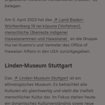
belegen.
Extern:
Am 5. April 2023 hat das
Land Baden-
Württemberg 19 iwi kūpuna (Vorfahren),
menschliche Überreste indigener
(Öffnet in neuem F
Hawaiianerinnen und Hawaiianer
an die Gruppe
Hui Iwi Kuamoʻo und Vertreter des Office of
Hawaiian Affairs in den USA zurückgegeben.
Linden-Museum Stuttgart
Extern:
(Öffnet in neuem F
Das
Linden-Museum Stuttgart
ist ein
ethnologisches Museum. Es betrachtet alle
Kulturen als gleichwertig und stellt die Vielfalt
menschlicher Kultur dar. Im Fokus stehen heute
ein dynamisches Kulturverständnis sowie neue