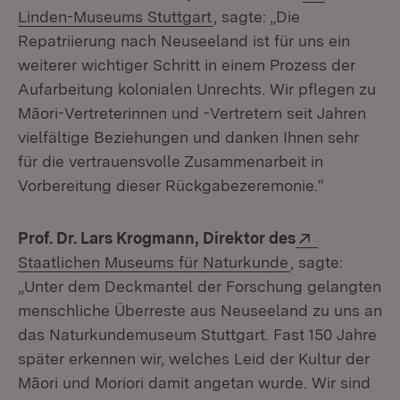
(Öffnet in neuem Fenster)
Linden-Museums Stuttgart
, sagte: „Die
Repatriierung nach Neuseeland ist für uns ein
weiterer wichtiger Schritt in einem Prozess der
Aufarbeitung kolonialen Unrechts. Wir pflegen zu
Māori-Vertreterinnen und -Vertretern seit Jahren
vielfältige Beziehungen und danken Ihnen sehr
für die vertrauensvolle Zusammenarbeit in
Vorbereitung dieser Rückgabezeremonie.“
Extern:
Prof. Dr. Lars Krogmann, Direktor des
(Öffnet in neu
Staatlichen Museums für Naturkunde
, sagte:
„Unter dem Deckmantel der Forschung gelangten
menschliche Überreste aus Neuseeland zu uns an
das Naturkundemuseum Stuttgart. Fast 150 Jahre
später erkennen wir, welches Leid der Kultur der
Māori und Moriori damit angetan wurde. Wir sind