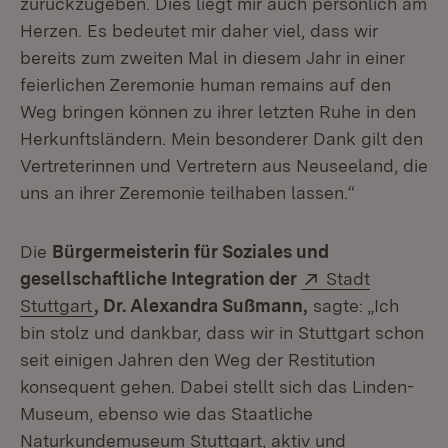
zurückzugeben. Dies liegt mir auch persönlich am
Herzen. Es bedeutet mir daher viel, dass wir
bereits zum zweiten Mal in diesem Jahr in einer
feierlichen Zeremonie
human remains
auf den
Weg bringen können zu ihrer letzten Ruhe in den
Herkunftsländern. Mein besonderer Dank gilt den
Vertreterinnen und Vertretern aus Neuseeland, die
uns an ihrer Zeremonie teilhaben lassen.“
Die
Bürgermeisterin für Soziales und
Extern:
gesellschaftliche Integration der
Stadt
(Öffnet in neuem Fenster)
Stuttgart
, Dr. Alexandra Sußmann,
sagte: „Ich
bin stolz und dankbar, dass wir in Stuttgart schon
seit einigen Jahren den Weg der Restitution
konsequent gehen. Dabei stellt sich das Linden-
Museum, ebenso wie das Staatliche
Naturkundemuseum Stuttgart, aktiv und