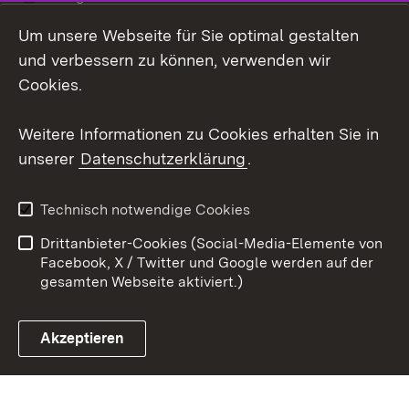
Um unsere Webseite für Sie optimal gestalten
LinkedIn
und verbessern zu können, verwenden wir
Social Wall
Cookies.
Youtube
Weitere Informationen zu Cookies erhalten Sie in
unserer
Datenschutzerklärung
.
Zum 
Kontakt
Benutzungshinweise
Technisch notwendige Cookies
Datenschutz
Barrierefreiheit
Drittanbieter-Cookies (Social-Media-Elemente von
Impressum
Cookies
Facebook, X / Twitter und Google werden auf der
gesamten Webseite aktiviert.)
Akzeptieren
Link zum Landesportal