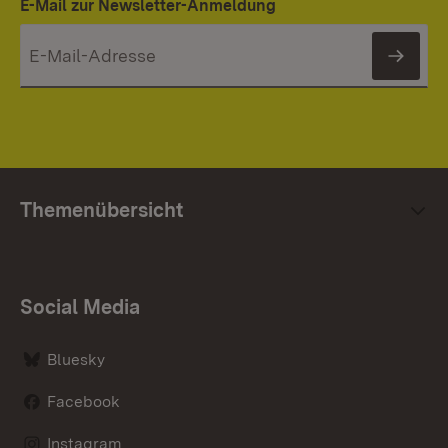
E-Mail zur Newsletter-Anmeldung
News
Themenübersicht
Social Media
Bluesky
Facebook
Instagram