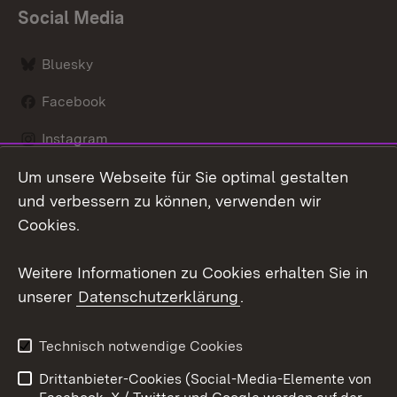
Social Media
Bluesky
Facebook
Instagram
Um unsere Webseite für Sie optimal gestalten
LinkedIn
und verbessern zu können, verwenden wir
Social Wall
Cookies.
Youtube
Weitere Informationen zu Cookies erhalten Sie in
unserer
Datenschutzerklärung
.
Zum 
Kontakt
Benutzungshinweise
Technisch notwendige Cookies
Datenschutz
Barrierefreiheit
Drittanbieter-Cookies (Social-Media-Elemente von
Impressum
Cookies