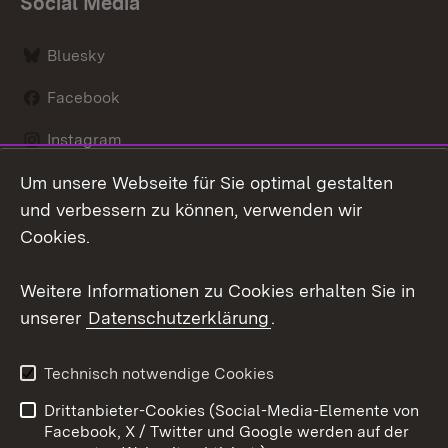
Social Media
Bluesky
Facebook
Instagram
Um unsere Webseite für Sie optimal gestalten
LinkedIn
und verbessern zu können, verwenden wir
Social Wall
Cookies.
Youtube
Weitere Informationen zu Cookies erhalten Sie in
unserer
Datenschutzerklärung
.
Zum 
Kontakt
Benutzungshinweise
Technisch notwendige Cookies
Datenschutz
Barrierefreiheit
Drittanbieter-Cookies (Social-Media-Elemente von
Impressum
Cookies
Facebook, X / Twitter und Google werden auf der