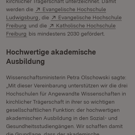
kirchlicher Trägerschaft unterzeichnet. Damit
Extern:
werden die
Evangelische Hochschule
(Öffnet in neuem Fenster)
Extern:
Ludwigsburg
, die
Evangelische Hochschule
(Öffnet in neuem Fenster)
Extern:
Freiburg
und die
Katholische Hochschule
(Öffnet in neuem Fenster)
Freiburg
bis mindestens 2030 gefördert.
Hochwertige akademische
Ausbildung
Wissenschaftsministerin Petra Olschowski sagte:
„Mit dieser Vereinbarung unterstützen wir die drei
Hochschulen für Angewandte Wissenschaften in
kirchlicher Trägerschaft in ihrer so wichtigen
gesellschaftlichen Funktion: der hochwertigen
akademischen Ausbildung in den Sozial- und
Gesundheitsstudiengängen. Wir schaffen damit
die Grundlage, dass der akademische